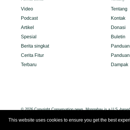
Video
Tentang
Podcast
Kontak
Artikel
Donasi
Spesial
Buletin
Berita singkat
Panduan 
Cerita Fitur
Panduan 
Terbaru
Dampak
© 2026 Copyright Conservation news. Mongabay is a U.S.-based n
This website uses cookies to ensure you get the best expe