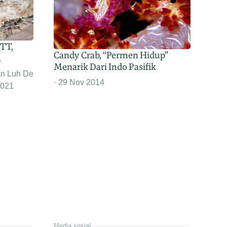
NTT,
Candy Crab, “Permen Hidup”
n
Menarik Dari Indo Pasifik
an Luh De
29 Nov 2014
2021
Media sosial