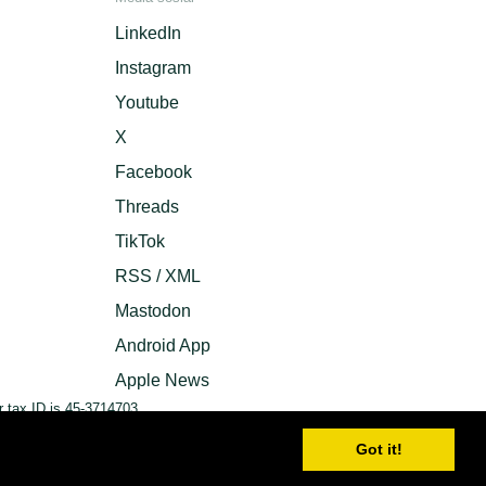
LinkedIn
Instagram
Youtube
X
Facebook
Threads
TikTok
RSS / XML
Mastodon
Android App
Apple News
 tax ID is 45-3714703.
Got it!