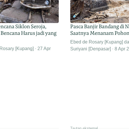
ncana Siklon Seroja,
Pasca Banjir Bandang di 
 Bencana Harus jadi yang
Saatnya Menanam Poho
Ebed de Rosary [Kupang] d
Rosary [Kupang]
27 Apr
Suriyani [Denpasar]
8 Apr 
Tautan eksternal