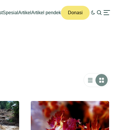
st
Spesial
Artikel
Artikel pendek
Donasi