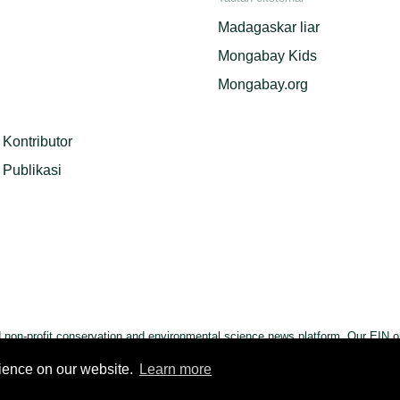
Madagaskar liar
Mongabay Kids
Mongabay.org
Kontributor
Publikasi
on-profit conservation and environmental science news platform. Our EIN or
rience on our website.
Learn more