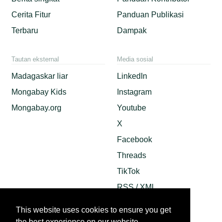
Cerita Fitur
Panduan Publikasi
Terbaru
Dampak
Tautan eksternal
Media sosial
Madagaskar liar
LinkedIn
Mongabay Kids
Instagram
Mongabay.org
Youtube
X
Facebook
Threads
TikTok
RSS / XML
Mastodon
This website uses cookies to ensure you get
Android App
the best experience on our website.