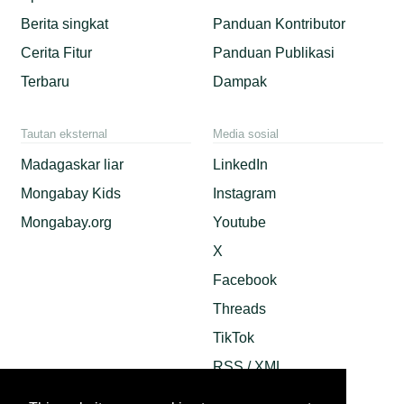
Berita singkat
Panduan Kontributor
Cerita Fitur
Panduan Publikasi
Terbaru
Dampak
Tautan eksternal
Media sosial
Madagaskar liar
LinkedIn
Mongabay Kids
Instagram
Mongabay.org
Youtube
X
Facebook
Threads
TikTok
RSS / XML
Mastodon