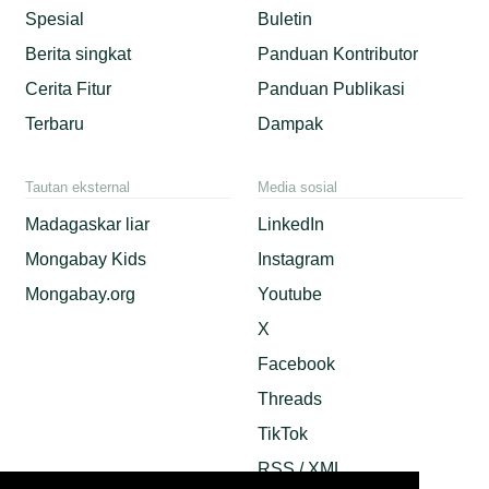
Spesial
Buletin
Berita singkat
Panduan Kontributor
Cerita Fitur
Panduan Publikasi
Terbaru
Dampak
Tautan eksternal
Media sosial
Madagaskar liar
LinkedIn
Mongabay Kids
Instagram
Mongabay.org
Youtube
X
Facebook
Threads
TikTok
RSS / XML