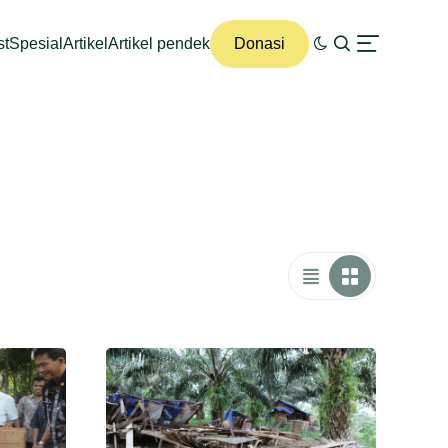
st
Spesial
Artikel
Artikel pendek
Donasi