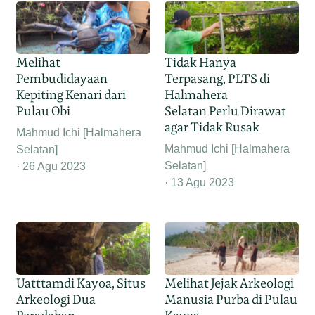
Melihat
Tidak Hanya
Pembudidayaan
Terpasang, PLTS di
Kepiting Kenari dari
Halmahera
Pulau Obi
Selatan Perlu Dirawat
agar Tidak Rusak
Mahmud Ichi [Halmahera
Mahmud Ichi [Halmahera
Selatan]
Selatan]
26 Agu 2023
13 Agu 2023
Uatttamdi Kayoa, Situs
Melihat Jejak Arkeologi
Arkeologi Dua
Manusia Purba di Pulau