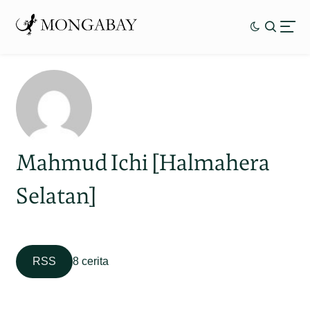
Mahmud Ichi [Halmahera
Selatan]
RSS
8 cerita