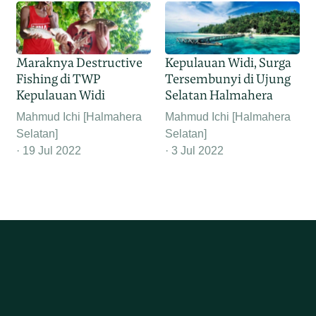
Maraknya Destructive
Kepulauan Widi, Surga
Fishing di TWP
Tersembunyi di Ujung
Kepulauan Widi
Selatan Halmahera
Mahmud Ichi [Halmahera
Mahmud Ichi [Halmahera
Selatan]
Selatan]
19 Jul 2022
3 Jul 2022