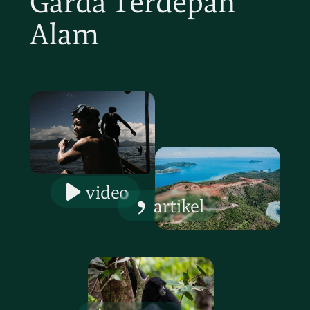
Garda Terdepan
Alam
video
artikel