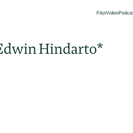
Fitur
Video
Podca
Edwin Hindarto*