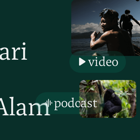
ari
video
Alam
podcast