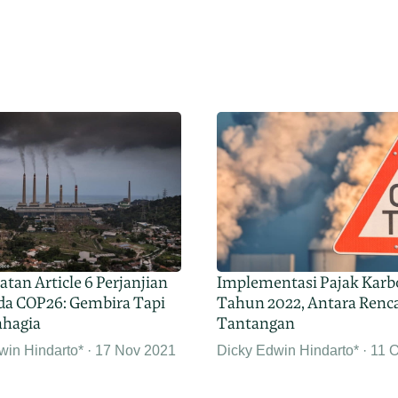
tan Article 6 Perjanjian
Implementasi Pajak Karb
ada COP26: Gembira Tapi
Tahun 2022, Antara Renc
ahagia
Tantangan
win Hindarto*
17 Nov 2021
Dicky Edwin Hindarto*
11 O