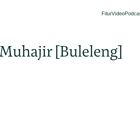
Fitur
Video
Podca
Muhajir [Buleleng]