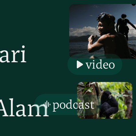
ari
video
Alam
podcast