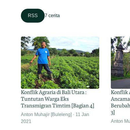
RSS
7 cerita
Konflik Agraria di Bali Utara :
Konflik 
Tuntutan Warga Eks
Ancaman
Transmigran Timtim [Bagian 4]
Berubah 
3]
Anton Muhajir [Buleleng]
11 Jan
Anton Muh
2021