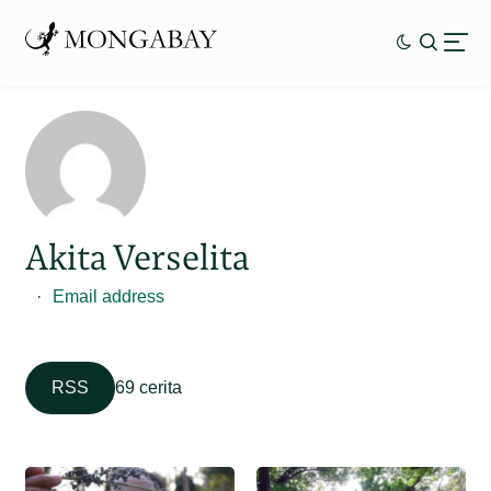
Akita Verselita
Email address
RSS
69 cerita