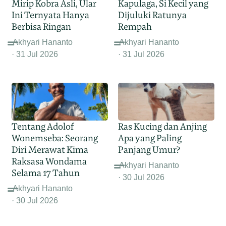
Mirip Kobra Asli, Ular
Kapulaga, Si Kecil yang
Ini Ternyata Hanya
Dijuluki Ratunya
Berbisa Ringan
Rempah
Akhyari Hananto
Akhyari Hananto
31 Jul 2026
31 Jul 2026
Tentang Adolof
Ras Kucing dan Anjing
Wonemseba: Seorang
Apa yang Paling
Diri Merawat Kima
Panjang Umur?
Raksasa Wondama
Akhyari Hananto
Selama 17 Tahun
30 Jul 2026
Akhyari Hananto
30 Jul 2026