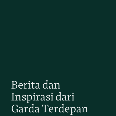
Berita dan
Inspirasi dari
Garda Terdepan