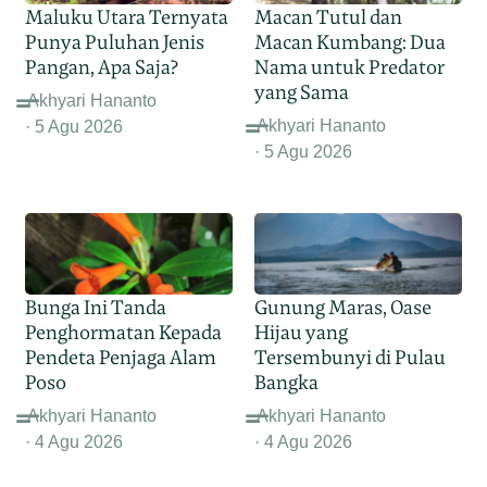
Maluku Utara Ternyata
Macan Tutul dan
Punya Puluhan Jenis
Macan Kumbang: Dua
Pangan, Apa Saja?
Nama untuk Predator
yang Sama
Akhyari Hananto
Akhyari Hananto
5 Agu 2026
5 Agu 2026
Bunga Ini Tanda
Gunung Maras, Oase
Penghormatan Kepada
Hijau yang
Pendeta Penjaga Alam
Tersembunyi di Pulau
Poso
Bangka
Akhyari Hananto
Akhyari Hananto
4 Agu 2026
4 Agu 2026