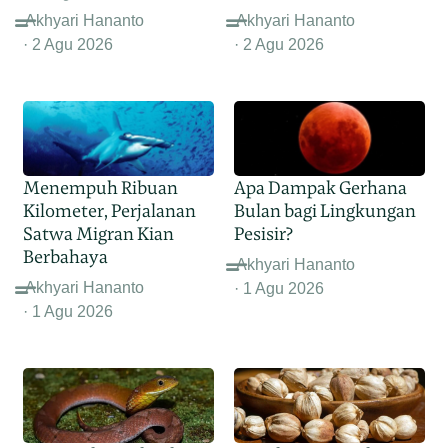
Akhyari Hananto
Akhyari Hananto
2 Agu 2026
2 Agu 2026
Menempuh Ribuan
Apa Dampak Gerhana
Kilometer, Perjalanan
Bulan bagi Lingkungan
Satwa Migran Kian
Pesisir?
Berbahaya
Akhyari Hananto
Akhyari Hananto
1 Agu 2026
1 Agu 2026