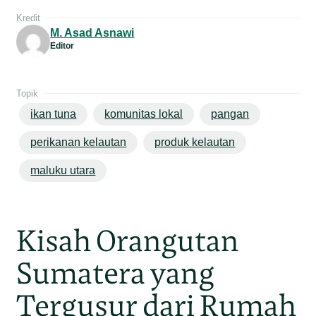
Kredit
M. Asad Asnawi
Editor
Topik
ikan tuna
komunitas lokal
pangan
perikanan kelautan
produk kelautan
maluku utara
Kisah Orangutan
Sumatera yang
Tergusur dari Rumah