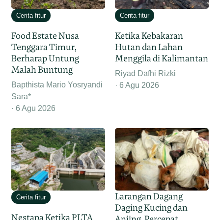
Cerita fitur
Cerita fitur
Food Estate Nusa
Ketika Kebakaran
Tenggara Timur,
Hutan dan Lahan
Berharap Untung
Menggila di Kalimantan
Malah Buntung
Riyad Dafhi Rizki
Bapthista Mario Yosryandi
6 Agu 2026
Sara*
6 Agu 2026
Larangan Dagang
Cerita fitur
Daging Kucing dan
Nestapa Ketika PLTA
Anjing, Percepat