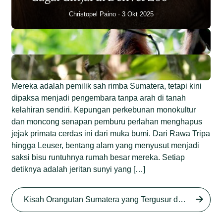
Christopel Paino
3 Okt 2025
Mereka adalah pemilik sah rimba Sumatera, tetapi kini
dipaksa menjadi pengembara tanpa arah di tanah
kelahiran sendiri. Kepungan perkebunan monokultur
dan moncong senapan pemburu perlahan menghapus
jejak primata cerdas ini dari muka bumi. Dari Rawa Tripa
hingga Leuser, bentang alam yang menyusut menjadi
saksi bisu runtuhnya rumah besar mereka. Setiap
detiknya adalah jeritan sunyi yang […]
Begini Nasib Orangutan
Sumatera di Rawa Tripa
Kisah Orangutan Sumatera yang Tergusur dari Rumah Sendiri series
Begini Modus Perburuan
Junaidi Hanafiah
27 Agu 2025
Orangutan Sumatera