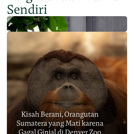
Sendiri
Populasi Orangutan
Sumatera Berkurang 2.700
Kisah Berani, Orangutan
Individu dalam Satu Dekade?
Sumatera yang Mati karena
Junaidi Hanafiah
14 Jul 2026
Gagal Ginjal di Denver Zoo