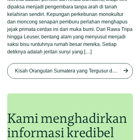
dipaksa menjadi pengembara tanpa arah di tanah
kelahiran sendiri. Kepungan perkebunan monokultur
dan moncong senapan pemburu perlahan menghapus
jejak primata cerdas ini dari muka bumi. Dari Rawa Tripa
hingga Leuser, bentang alam yang menyusut menjadi
saksi bisu runtuhnya rumah besar mereka. Setiap
detiknya adalah jeritan sunyi yang […]
Begini Nasib Orangutan
Sumatera di Rawa Tripa
Kisah Orangutan Sumatera yang Tergusur dari Rumah Sendiri series
Begini Modus Perburuan
Junaidi Hanafiah
27 Agu 2025
Orangutan Sumatera
Junaidi Hanafiah
11 Jul 2025
Kami menghadirkan
informasi kredibel