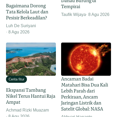
Danau Burung di
Bagaimana Dorong
Tempirai
Tata Kelola Laut dan
Taufik Wijaya
8 Agu 2026
Pesisir Berkeadilan?
Luh De Suriyani
8 Agu 2026
Ancaman Badai
Cerita fitur
Matahari Bisa Dua Kali
Ekspansi Tambang
Lebih Parah dari
Nikel Terus Hantui Raja
Perkiraan, Ancam
Ampat
Jaringan Listrik dan
Satelit Global: NASA
Achmad Rizki Muazam
8 Agu 2026
Akhyari Hananto