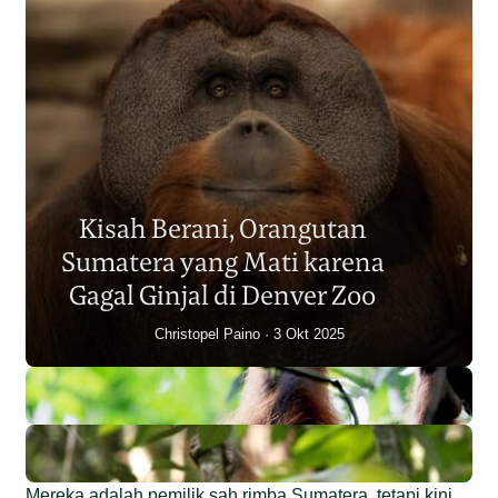
Populasi Orangutan
Sumatera Berkurang 2.700
Kisah Berani, Orangutan
Individu dalam Satu Dekade?
Sumatera yang Mati karena
Junaidi Hanafiah
14 Jul 2026
Gagal Ginjal di Denver Zoo
Christopel Paino
3 Okt 2025
Mereka adalah pemilik sah rimba Sumatera, tetapi kini