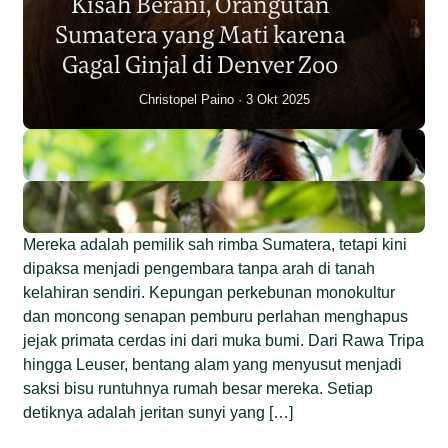
Kisah Berani, Orangutan
Individu dalam Satu Dekade?
Sumatera yang Mati karena
Junaidi Hanafiah
14 Jul 2026
Gagal Ginjal di Denver Zoo
Christopel Paino
3 Okt 2025
Mereka adalah pemilik sah rimba Sumatera, tetapi kini
dipaksa menjadi pengembara tanpa arah di tanah
kelahiran sendiri. Kepungan perkebunan monokultur
dan moncong senapan pemburu perlahan menghapus
jejak primata cerdas ini dari muka bumi. Dari Rawa Tripa
hingga Leuser, bentang alam yang menyusut menjadi
saksi bisu runtuhnya rumah besar mereka. Setiap
detiknya adalah jeritan sunyi yang […]
Begini Nasib Orangutan