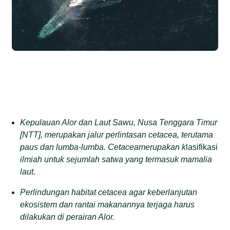
Kepulauan Alor
dan
Laut Sawu
,
Nusa Tenggara Timur
[
NTT
],
me
rupakan
jalur perlintasan cetacea
,
terutama
paus dan lumba-lumba
.
Cetacea
merupakan
k
lasifikasi
ilmiah untuk sejumlah satwa yang termasuk mamalia
laut.
Perlindungan
habitat
cetacea agar keberlanjutan
ekosistem dan rantai makanannya terjaga
harus
dilakukan di perairan Alor.