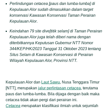
Perlindungan c
etacea
[
paus dan lumba-lumba
]
di
Kepulauan Alor
sudah dimasukkan dalam
t
arget
k
onservasi
K
awasan
K
onservasi Taman Perairan
Kepulauan Alor
.
Keindahan 79 site dive[titik selam] di Taman Perairan
Kepulauan Alor
juga
telah diberi nama dengan
diterbitkannya Keputusan Gubernur NTT Nomor
344/KEP/HK/2023
T
anggal 31 Oktober 2023 tentang
Situs Selam di Kawasan Konservasi di Perairan
Wilayah Kepulauan Alor, Provinsi NTT.
Kepulauan Alor dan
Laut Sawu
, Nusa Tenggara Timur
[NTT], merupakan
jalur perlintasan cetacea
, terutama
paus dan lumba-lumba. Bila dijaga dengan baik maka
cetacea tidak akan pergi dari perairan ini.
Cetacea
merupakan
klasifikasi ilmiah untuk sejumlah