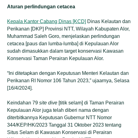
Aturan
p
erlindungan
c
etacea
Kepala Kantor Cabang Dinas [KCD]
Dinas Kelautan dan
Perikanan [DKP] Provinsi NTT, Wilayah Kabupaten Alor,
Muhammad Saleh Goro, menjelaskan perlindungan
cetacea [paus dan lumba-lumba] di Kepulauan Alor
sudah dimasukkan dalam target konservasi Kawasan
Konservasi Taman Perairan Kepulauan Alor.
“Ini ditetapkan dengan Keputusan Menteri Kelautan dan
Perikanan RI Nomor 106 Tahun 2023,” ujaarnya, Selasa
[16/4/2024].
Keindahan 79
site dive
[titik selam] di Taman Perairan
Kepulauan Alor juga telah diberi nama dengan
diterbitkannya Keputusan Gubernur NTT Nomor
344/KEP/HK/2023 Tanggal 31 Oktober 2023 tentang
Situs Selam di Kawasan Konservasi di Perairan