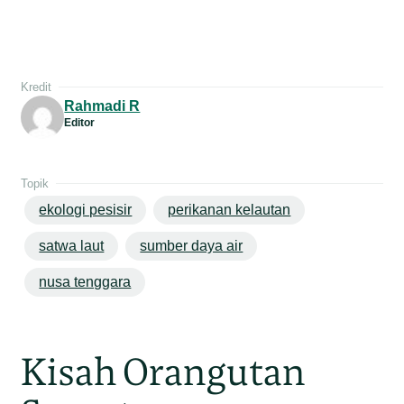
Kredit
Rahmadi R
Editor
Topik
ekologi pesisir
perikanan kelautan
satwa laut
sumber daya air
nusa tenggara
Kisah Orangutan