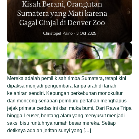
Kisah Berani, Orangutan
Individu dalam Satu Dekade?
Sumatera yang Mati karena
Junaidi Hanafiah
14 Jul 2026
Gagal Ginjal di Denver Zoo
Christopel Paino
3 Okt 2025
Mereka adalah pemilik sah rimba Sumatera, tetapi kini
dipaksa menjadi pengembara tanpa arah di tanah
kelahiran sendiri. Kepungan perkebunan monokultur
dan moncong senapan pemburu perlahan menghapus
jejak primata cerdas ini dari muka bumi. Dari Rawa Tripa
hingga Leuser, bentang alam yang menyusut menjadi
saksi bisu runtuhnya rumah besar mereka. Setiap
detiknya adalah jeritan sunyi yang […]
Begini Nasib Orangutan