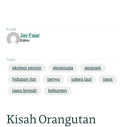
Kredit
Jay Fajar
Editor
Topik
ekologi pesisir
ekowisata
geopark
hidupan liar
penyu
satwa laut
jawa
jawa tengah
kebumen
Kisah Orangutan