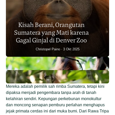
Populasi Orangutan
Sumatera Berkurang 2.700
Kisah Berani, Orangutan
Individu dalam Satu Dekade?
Sumatera yang Mati karena
Junaidi Hanafiah
14 Jul 2026
Gagal Ginjal di Denver Zoo
Christopel Paino
3 Okt 2025
Mereka adalah pemilik sah rimba Sumatera, tetapi kini
dipaksa menjadi pengembara tanpa arah di tanah
kelahiran sendiri. Kepungan perkebunan monokultur
dan moncong senapan pemburu perlahan menghapus
jejak primata cerdas ini dari muka bumi. Dari Rawa Tripa