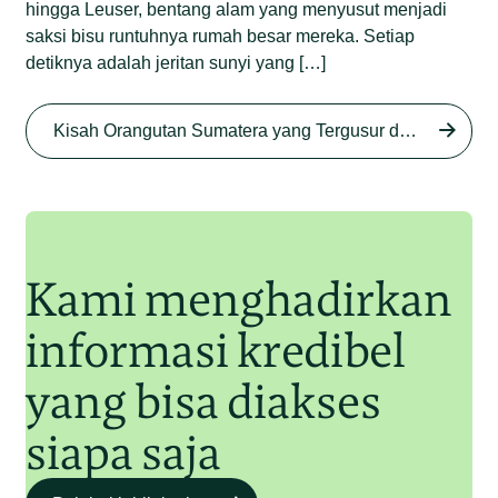
hingga Leuser, bentang alam yang menyusut menjadi
saksi bisu runtuhnya rumah besar mereka. Setiap
detiknya adalah jeritan sunyi yang […]
Begini Nasib Orangutan
Sumatera di Rawa Tripa
Kisah Orangutan Sumatera yang Tergusur dari Rumah Sendiri series
Begini Modus Perburuan
Junaidi Hanafiah
27 Agu 2025
Orangutan Sumatera
Junaidi Hanafiah
11 Jul 2025
Kami menghadirkan
informasi kredibel
yang bisa diakses
siapa saja