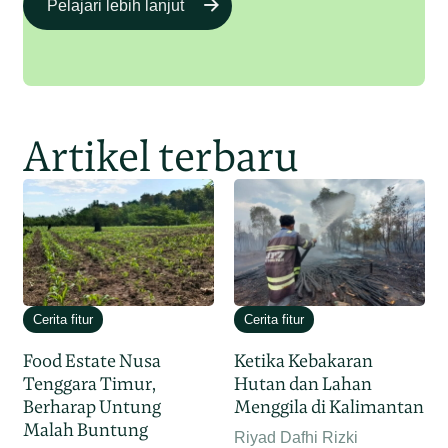
Pelajari lebih lanjut
Artikel terbaru
Cerita fitur
Cerita fitur
Food Estate Nusa
Ketika Kebakaran
Tenggara Timur,
Hutan dan Lahan
Berharap Untung
Menggila di Kalimantan
Malah Buntung
Riyad Dafhi Rizki