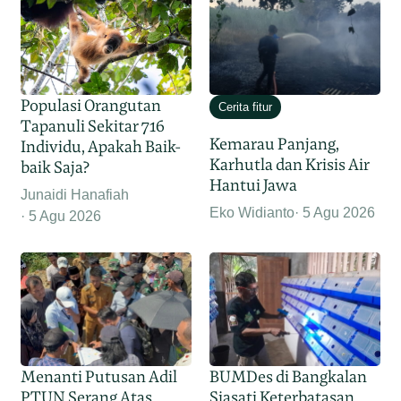
Populasi Orangutan
Cerita fitur
Tapanuli Sekitar 716
Kemarau Panjang,
Individu, Apakah Baik-
Karhutla dan Krisis Air
baik Saja?
Hantui Jawa
Junaidi Hanafiah
Eko Widianto
5 Agu 2026
5 Agu 2026
Menanti Putusan Adil
BUMDes di Bangkalan
PTUN Serang Atas
Siasati Keterbatasan