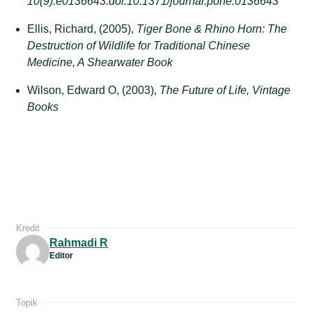
10(9):e0136643.doi:10.1371/journal.pone.0136643
Ellis, Richard, (2005),
Tiger Bone & Rhino Horn: The
Destruction of Wildlife for Traditional Chinese
Medicine, A Shearwater Book
Wilson, Edward O, (2003),
The Future of Life, Vintage
Books
Kredit
Rahmadi R
Editor
Topik