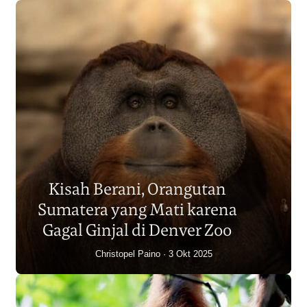
Populasi Orangutan
Sumatera Berkurang 2.700
Kisah Berani, Orangutan
Individu dalam Satu Dekade?
Sumatera yang Mati karena
Junaidi Hanafiah
14 Jul 2026
Gagal Ginjal di Denver Zoo
Christopel Paino
3 Okt 2025