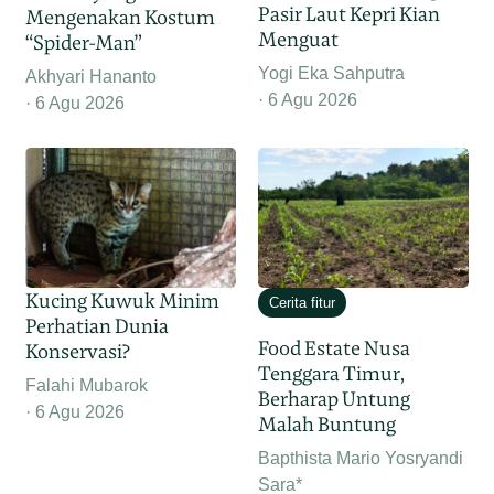
Pasir Laut Kepri Kian
Mengenakan Kostum
Menguat
“Spider-Man”
Yogi Eka Sahputra
Akhyari Hananto
6 Agu 2026
6 Agu 2026
Kucing Kuwuk Minim
Cerita fitur
Perhatian Dunia
Food Estate Nusa
Konservasi?
Tenggara Timur,
Falahi Mubarok
Berharap Untung
6 Agu 2026
Malah Buntung
Bapthista Mario Yosryandi
Sara*