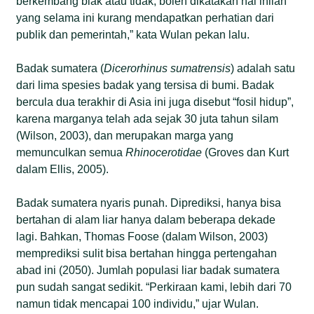
berkembang biak atau tidak, boleh dikatakan hal inilah
yang selama ini kurang mendapatkan perhatian dari
publik dan pemerintah,” kata Wulan pekan lalu.
Badak sumatera (
Dicerorhinus sumatrensis
) adalah satu
dari lima spesies badak yang tersisa di bumi. Badak
bercula dua terakhir di Asia ini juga disebut “fosil hidup”,
karena marganya telah ada sejak 30 juta tahun silam
(Wilson, 2003), dan merupakan marga yang
memunculkan semua
Rhinocerotidae
(Groves dan Kurt
dalam Ellis, 2005).
Badak sumatera nyaris punah. Diprediksi, hanya bisa
bertahan di alam liar hanya dalam beberapa dekade
lagi. Bahkan, Thomas Foose (dalam Wilson, 2003)
memprediksi sulit bisa bertahan hingga pertengahan
abad ini (2050). Jumlah populasi liar badak sumatera
pun sudah sangat sedikit. “Perkiraan kami, lebih dari 70
namun tidak mencapai 100 individu,” ujar Wulan.