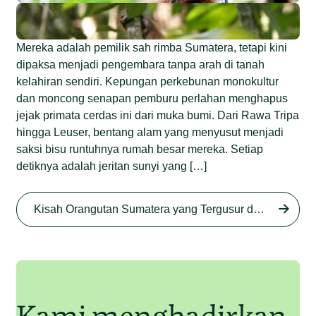
Mereka adalah pemilik sah rimba Sumatera, tetapi kini
dipaksa menjadi pengembara tanpa arah di tanah
kelahiran sendiri. Kepungan perkebunan monokultur
dan moncong senapan pemburu perlahan menghapus
jejak primata cerdas ini dari muka bumi. Dari Rawa Tripa
hingga Leuser, bentang alam yang menyusut menjadi
saksi bisu runtuhnya rumah besar mereka. Setiap
detiknya adalah jeritan sunyi yang […]
Begini Nasib Orangutan
Sumatera di Rawa Tripa
Kisah Orangutan Sumatera yang Tergusur dari Rumah Sendiri series
Begini Modus Perburuan
Junaidi Hanafiah
27 Agu 2025
Orangutan Sumatera
Junaidi Hanafiah
11 Jul 2025