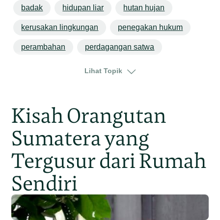
badak
hidupan liar
hutan hujan
kerusakan lingkungan
penegakan hukum
perambahan
perdagangan satwa
indonesia
kalimantan
sumatera
Lihat Topik
Kisah Orangutan
Sumatera yang
Tergusur dari Rumah
Sendiri