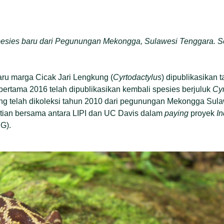
pesies baru dari Pegunungan Mekongga, Sulawesi Tenggara. S
aru marga Cicak Jari Lengkung (
Cyrtodactylus
) dipublikasikan t
ertama 2016 telah dipublikasikan kembali spesies berjuluk
Cyr
g telah dikoleksi tahun 2010 dari pegunungan Mekongga Sulaw
itian bersama antara LIPI dan UC Davis dalam
paying
proyek
I
G).