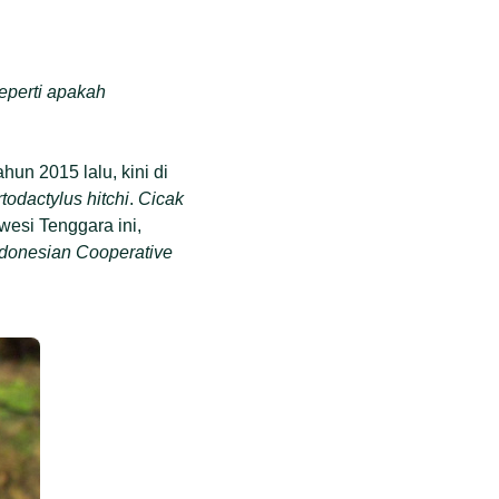
eperti apakah
ahun 2015 lalu, kini di
todactylus hitchi
.
Cicak
esi Tenggara ini,
ndonesian Cooperative