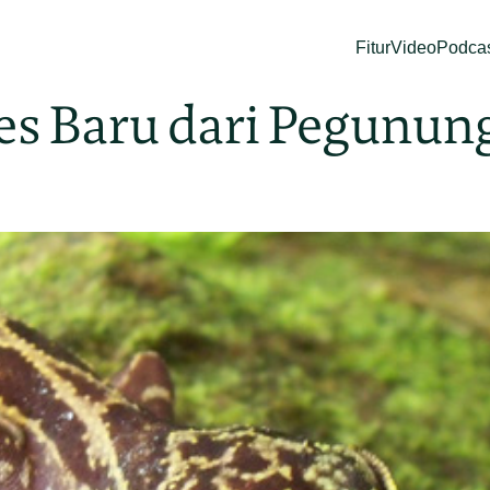
Fitur
Video
Podca
sies Baru dari Pegun