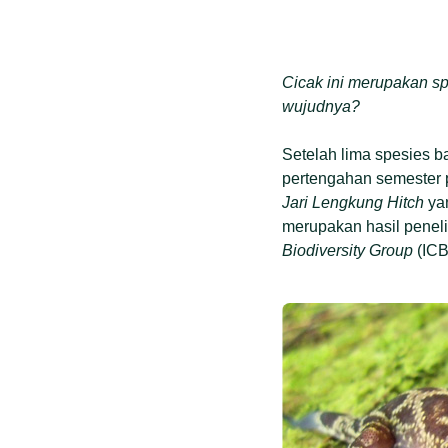
Cicak ini merupakan s
wujudnya?
Setelah lima spesies b
pertengahan semester p
Jari Lengkung Hitch
yan
merupakan hasil penel
Biodiversity Group
(ICB