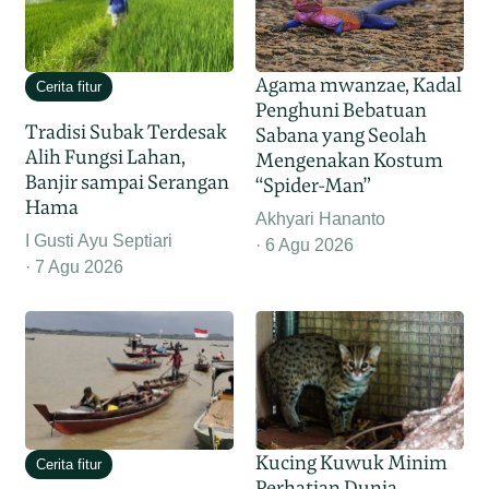
Agama mwanzae, Kadal
Cerita fitur
Penghuni Bebatuan
Tradisi Subak Terdesak
Sabana yang Seolah
Alih Fungsi Lahan,
Mengenakan Kostum
Banjir sampai Serangan
“Spider-Man”
Hama
Akhyari Hananto
I Gusti Ayu Septiari
6 Agu 2026
7 Agu 2026
Kucing Kuwuk Minim
Cerita fitur
Perhatian Dunia