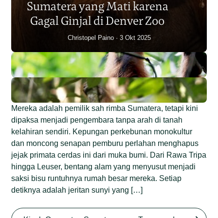
Sumatera yang Mati karena
Junaidi Hanafiah
14 Jul 2026
Gagal Ginjal di Denver Zoo
Christopel Paino
3 Okt 2025
Mereka adalah pemilik sah rimba Sumatera, tetapi kini
dipaksa menjadi pengembara tanpa arah di tanah
kelahiran sendiri. Kepungan perkebunan monokultur
dan moncong senapan pemburu perlahan menghapus
jejak primata cerdas ini dari muka bumi. Dari Rawa Tripa
hingga Leuser, bentang alam yang menyusut menjadi
saksi bisu runtuhnya rumah besar mereka. Setiap
detiknya adalah jeritan sunyi yang […]
Begini Nasib Orangutan
Sumatera di Rawa Tripa