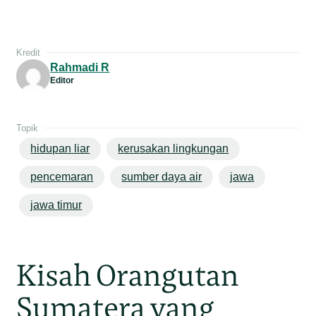
Kredit
Rahmadi R
Editor
Topik
hidupan liar
kerusakan lingkungan
pencemaran
sumber daya air
jawa
jawa timur
Kisah Orangutan
Sumatera yang