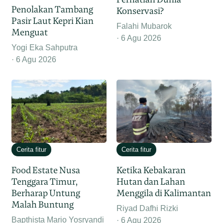
Penolakan Tambang
Konservasi?
Pasir Laut Kepri Kian
Falahi Mubarok
Menguat
6 Agu 2026
Yogi Eka Sahputra
6 Agu 2026
Cerita fitur
Cerita fitur
Food Estate Nusa
Ketika Kebakaran
Tenggara Timur,
Hutan dan Lahan
Berharap Untung
Menggila di Kalimantan
Malah Buntung
Riyad Dafhi Rizki
Bapthista Mario Yosryandi
6 Agu 2026