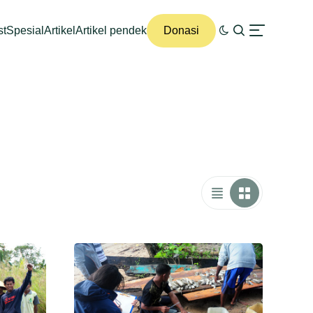
st
Spesial
Artikel
Artikel pendek
Donasi