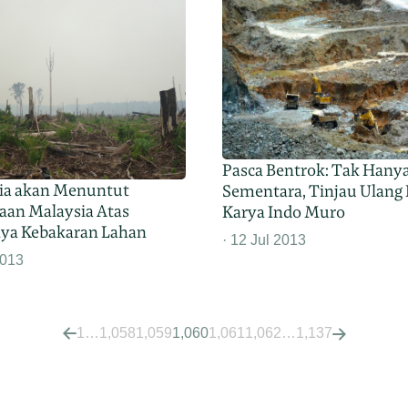
Pasca Bentrok: Tak Hany
ia akan Menuntut
Sementara, Tinjau Ulang
aan Malaysia Atas
Karya Indo Muro
nya Kebakaran Lahan
12 Jul 2013
2013
1
…
1,058
1,059
1,060
1,061
1,062
…
1,137