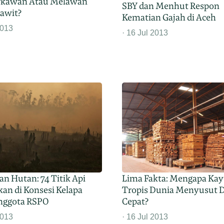
erkawan Atau Melawan
SBY dan Menhut Respon
Sawit?
Kematian Gajah di Aceh
2013
16 Jul 2013
n Hutan: 74 Titik Api
Lima Fakta: Mengapa Ka
an di Konsesi Kelapa
Tropis Dunia Menyusut 
nggota RSPO
Cepat?
2013
16 Jul 2013