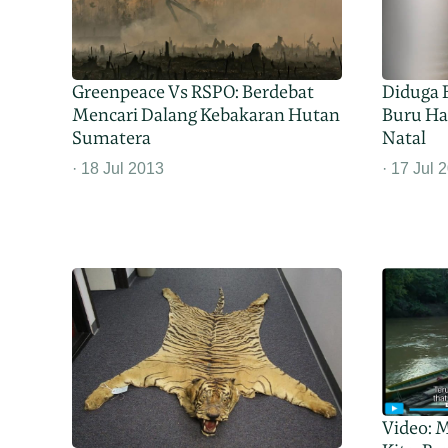
Greenpeace Vs RSPO: Berdebat
Diduga 
Mencari Dalang Kebakaran Hutan
Buru Ha
Sumatera
Natal
18 Jul 2013
17 Jul 
Video: 