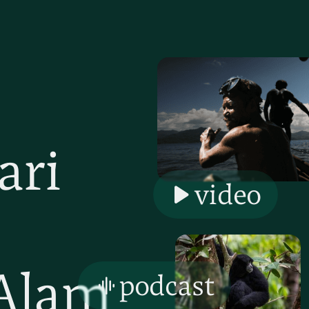
ari
video
Alam
podcast