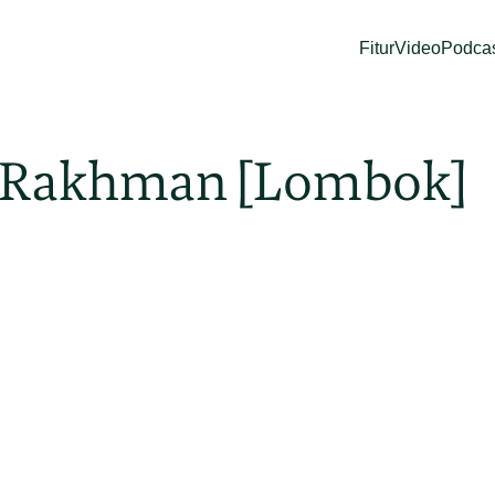
Fitur
Video
Podca
l Rakhman [Lombok]