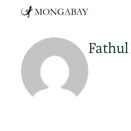
Fathu