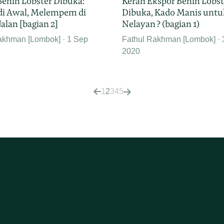
Keran Ekspor Benih Lobst
Benih Lobster Dibuka:
Dibuka, Kado Manis untu
di Awal, Melempem di
Nelayan ? (bagian 1)
alan [bagian 2]
Fathul Rakhman [Lombok]
akhman [Lombok]
1 Sep
2020
1
2
3
4
5