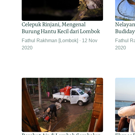
Celepuk Rinjani, Mengenal
Nelayan 
Burung Hantu Kecil dari Lombok
Budidaya
Fathul Rakhman [Lombok]
12 Nov
Fathul R
2020
2020