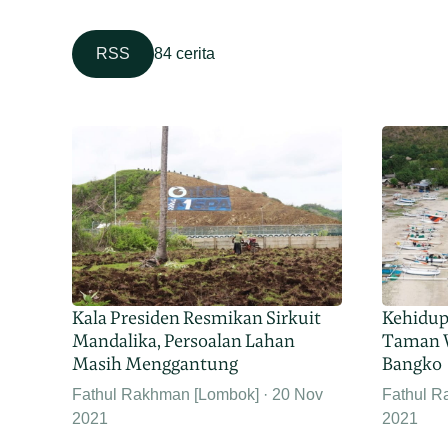
RSS
84 cerita
Kala Presiden Resmikan Sirkuit
Kehidupa
Mandalika, Persoalan Lahan
Taman W
Masih Menggantung
Bangko
Fathul Rakhman [Lombok]
20 Nov
Fathul R
2021
2021