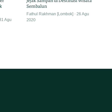
er
Jejak Sampah di Destinasi Wisata
k
Sembalun
Fathul Rakhman [Lombok]
26 Agu
31 Agu
2020