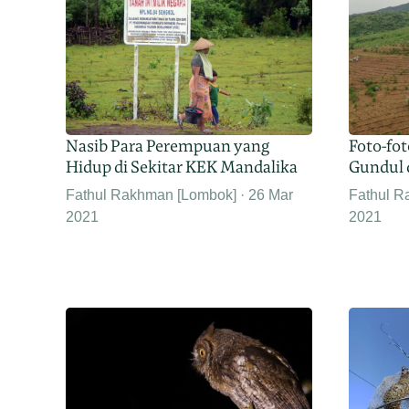
Nasib Para Perempuan yang
Foto-fo
Hidup di Sekitar KEK Mandalika
Gundul 
Fathul Rakhman [Lombok]
26 Mar
Fathul R
2021
2021