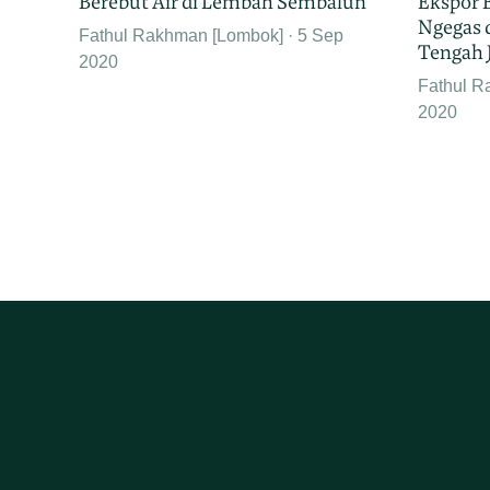
Berebut Air di Lembah Sembalun
Ekspor 
Ngegas 
Fathul Rakhman [Lombok]
5 Sep
Tengah J
2020
Fathul R
2020