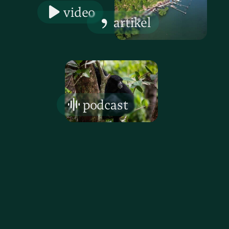
video
artikel
podcast