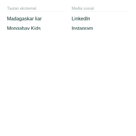
Tautan eksternal
Media sosial
Madagaskar liar
LinkedIn
Mongabay Kids
Instagram
Mongabay.org
Youtube
X
Facebook
Threads
TikTok
RSS / XML
Mastodon
Android App
Apple News
© 2026 Copyright Conservation news. Mongabay is a U.S.-based
non-profit conservation and environmental science news platform.
Our EIN or tax ID is 45-3714703.