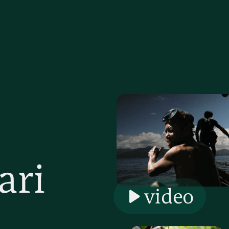
ari
video