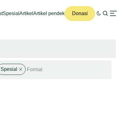
st
Spesial
Artikel
Artikel pendek
Donasi
Spesial