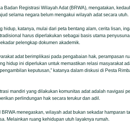
a Badan Registrasi Wilayah Adat (BRWA), mengatakan, kedau
ujud selama negara belum mengakui wilayah adat secara utuh.
 hidup, katanya, mulai dari peta bentang alam, cerita lisan, ing
n tradisional harus diperlakukan sebagai basis utama penyusun
ekadar pelengkap dokumen akademik.
rakat adat berimplikasi pada pengabaian hak, perampasan rua
ang hidup ini diperlukan untuk memastikan relasi masyarakat a
 pengambilan keputusan,” katanya dalam diskusi di Pesta Rimba
istrasi mandiri yang dilakukan komunitas adat adalah navigasi 
rikan perlindungan hak secara terukur dan adil.
 II BRWA menegaskan, wilayah adat bukan sekadar hamparan t
sa. Melainkan ruang kehidupan utuh layaknya rumah.