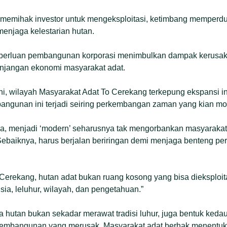
memihak investor untuk mengeksploitasi, ketimbang memperdu
enjaga kelestarian hutan.
eperluan pembangunan korporasi menimbulkan dampak kerusak
njangan ekonomi masyarakat adat.
ni, wilayah Masyarakat Adat To Cerekang terkepung ekspansi indu
bangunan ini terjadi seiring perkembangan zaman yang kian mo
ya, menjadi ‘modern’ seharusnya tak mengorbankan masyarakat
ebaiknya, harus berjalan beriringan demi menjaga benteng pe
Cerekang, hutan adat bukan ruang kosong yang bisa dieksploita
sia, leluhur, wilayah, dan pengetahuan.”
a hutan bukan sekadar merawat tradisi luhur, juga bentuk kedau
embangunan yang merusak. Masyarakat adat berhak menentuk