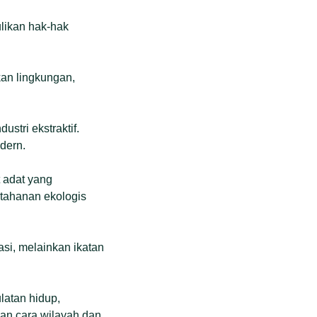
likan hak-hak
an lingkungan,
stri ekstraktif.
dern.
 adat yang
rtahanan ekologis
si, melainkan ikatan
latan hidup,
an cara wilayah dan