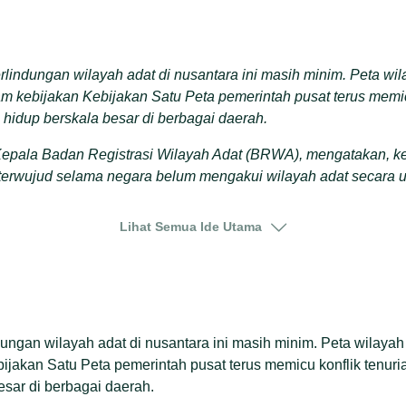
lindungan wilayah adat di nusantara ini masih minim. Peta wi
lam kebijakan Kebijakan Satu Peta pemerintah pusat terus memic
hidup berskala besar di berbagai daerah.
epala Badan Registrasi Wilayah Adat (BRWA), mengatakan, k
 terwujud selama negara belum mengakui wilayah adat secara u
n lokal paling terdampak ketika industri ekstraktif, baik pert
Lihat Semua Ide Utama
 Hal ini berdampak pada kerusakan lingkungan, kesehatan, ek
RWA, dari 33,6 juta pemetaan partisipatif wilayah adat di Indon
si alias diakui dalam peraturan daerah. Sisanya, masih berkutat
asi dan pencatatan. Bahkan, dari luas wilayah adat itu, lebih 7,3 
ngan wilayah adat di nusantara ini masih minim. Peta wilayah 
esi korporasi.
ijakan Satu Peta pemerintah pusat terus memicu konflik tenur
esar di berbagai daerah.