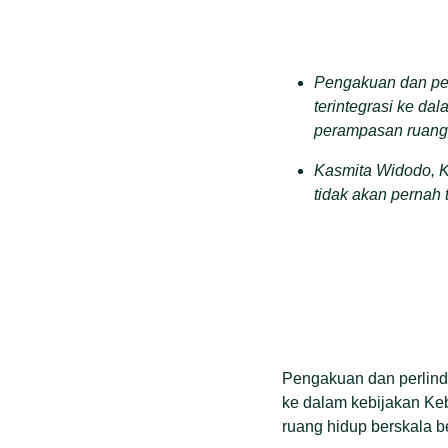
Pengakuan dan per
terintegrasi ke da
perampasan ruang 
Kasmita Widodo, K
tidak akan pernah
Masyarakat adat da
perkebunan masuk.
agraria.
Berdasarkan data B
hektar tersertifika
verifikasi, registr
Pengakuan dan perlindu
tindih dengan kons
ke dalam kebijakan Keb
ruang hidup berskala b