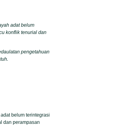
layah adat belum
u konflik tenurial dan
edaulatan pengetahuan
tuh.
ambangan maupun
onomi hingga konflik
esia, hanya 2,4 juta
 dalam lingkaran
juta hektar tumpang
adat belum terintegrasi
ial dan perampasan