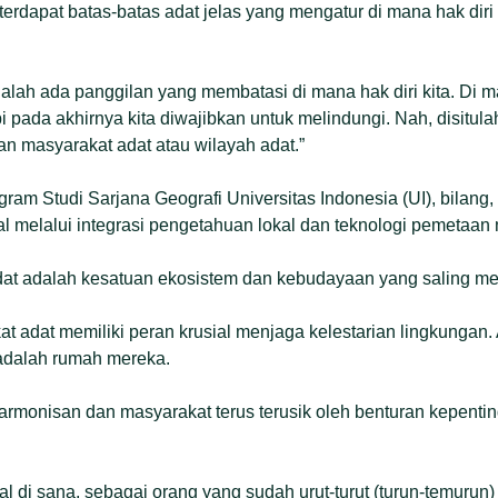
 terdapat batas-batas adat jelas yang mengatur di mana hak dir
dalah ada panggilan yang membatasi di mana hak diri kita. Di m
pi pada akhirnya kita diwajibkan untuk melindungi. Nah, disitul
n masyarakat adat atau wilayah adat.”
ogram Studi Sarjana Geografi Universitas Indonesia (UI), bilan
ral melalui integrasi pengetahuan lokal dan teknologi pemetaan
dat adalah kesatuan ekosistem dan kebudayaan yang saling me
at adat memiliki peran krusial menjaga kelestarian lingkungan
adalah rumah mereka.
armonisan dan masyarakat terus terusik oleh benturan kepentin
l di sana, sebagai orang yang sudah urut-turut (turun-temurun) 