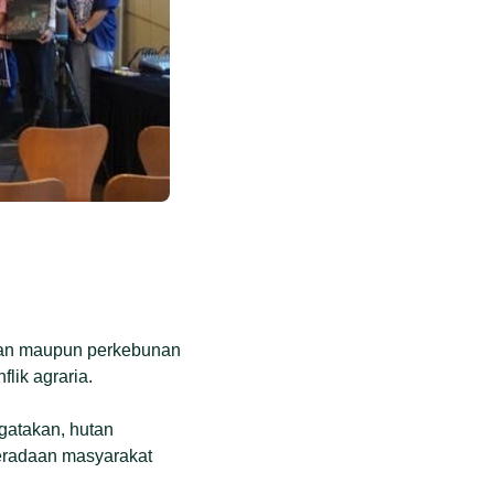
angan maupun perkebunan
lik agraria.
gatakan, hutan
eradaan masyarakat