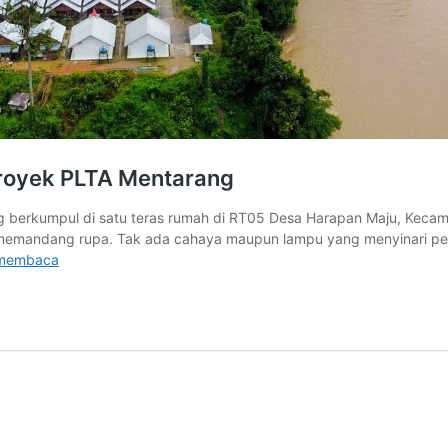
royek PLTA Mentarang
g berkumpul di satu teras rumah di RT05 Desa Harapan Maju, Kecam
memandang rupa. Tak ada cahaya maupun lampu yang menyinari perm
Nasib
 membaca
Warga
Seboyo
Terelokasi
Demi
Proyek
PLTA
Mentarang