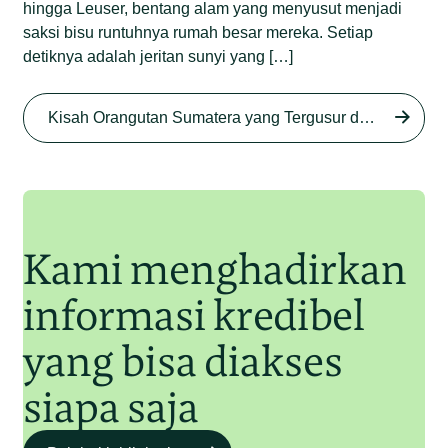
hingga Leuser, bentang alam yang menyusut menjadi
saksi bisu runtuhnya rumah besar mereka. Setiap
detiknya adalah jeritan sunyi yang […]
Begini Nasib Orangutan
Sumatera di Rawa Tripa
Kisah Orangutan Sumatera yang Tergusur dari Rumah Sendiri series
Begini Modus Perburuan
Junaidi Hanafiah
27 Agu 2025
Orangutan Sumatera
Junaidi Hanafiah
11 Jul 2025
Kami menghadirkan
informasi kredibel
yang bisa diakses
siapa saja