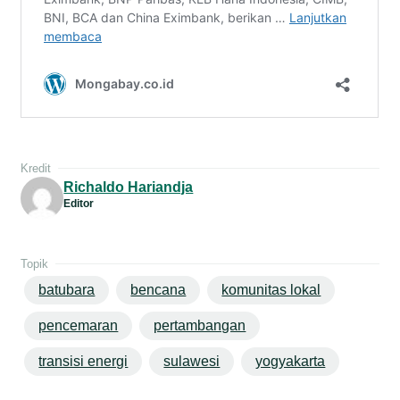
Kredit
Richaldo Hariandja
Editor
Topik
batubara
bencana
komunitas lokal
pencemaran
pertambangan
transisi energi
sulawesi
yogyakarta