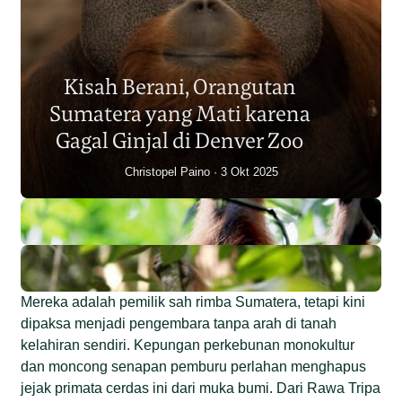
Populasi Orangutan
Sumatera Berkurang 2.700
Kisah Berani, Orangutan
Individu dalam Satu Dekade?
Sumatera yang Mati karena
Junaidi Hanafiah
14 Jul 2026
Gagal Ginjal di Denver Zoo
Christopel Paino
3 Okt 2025
Mereka adalah pemilik sah rimba Sumatera, tetapi kini
dipaksa menjadi pengembara tanpa arah di tanah
kelahiran sendiri. Kepungan perkebunan monokultur
dan moncong senapan pemburu perlahan menghapus
jejak primata cerdas ini dari muka bumi. Dari Rawa Tripa