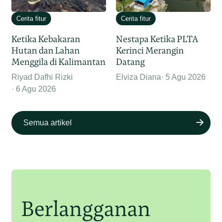
Cerita fitur
Cerita fitur
Ketika Kebakaran
Nestapa Ketika PLTA
Hutan dan Lahan
Kerinci Merangin
Menggila di Kalimantan
Datang
Riyad Dafhi Rizki
Elviza Diana
5 Agu 2026
6 Agu 2026
Semua artikel
Berlangganan