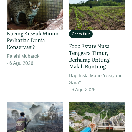
Kucing Kuwuk Minim
Cerita fitur
Perhatian Dunia
Food Estate Nusa
Konservasi?
Tenggara Timur,
Falahi Mubarok
Berharap Untung
6 Agu 2026
Malah Buntung
Bapthista Mario Yosryandi
Sara*
6 Agu 2026