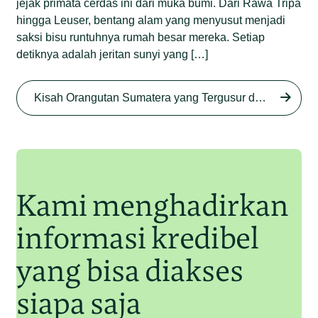
jejak primata cerdas ini dari muka bumi. Dari Rawa Tripa
hingga Leuser, bentang alam yang menyusut menjadi
saksi bisu runtuhnya rumah besar mereka. Setiap
detiknya adalah jeritan sunyi yang […]
Begini Nasib Orangutan
Sumatera di Rawa Tripa
Kisah Orangutan Sumatera yang Tergusur dari Rumah Sendiri series
Begini Modus Perburuan
Junaidi Hanafiah
27 Agu 2025
Orangutan Sumatera
Junaidi Hanafiah
11 Jul 2025
Kami menghadirkan
informasi kredibel
yang bisa diakses
siapa saja