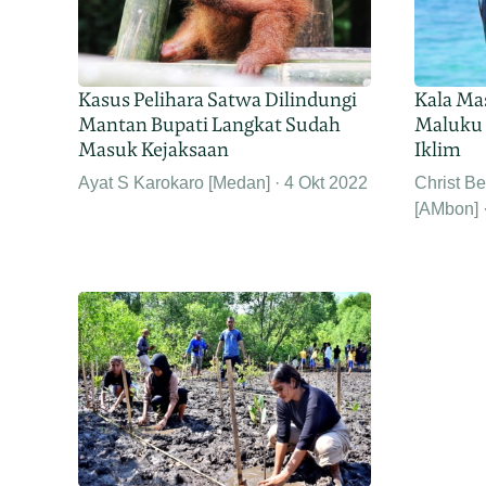
Kasus Pelihara Satwa Dilindungi
Kala Mas
Mantan Bupati Langkat Sudah
Maluku
Masuk Kejaksaan
Iklim
Ayat S Karokaro [Medan]
4 Okt 2022
Christ B
[AMbon]