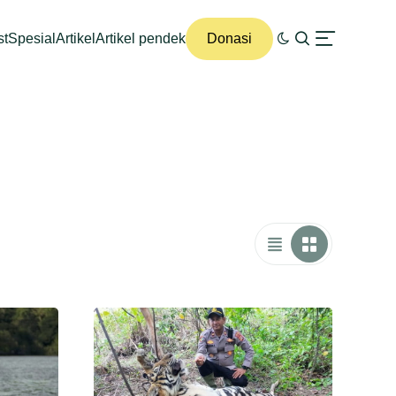
st
Spesial
Artikel
Artikel pendek
Donasi