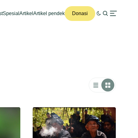
st
Spesial
Artikel
Artikel pendek
Donasi