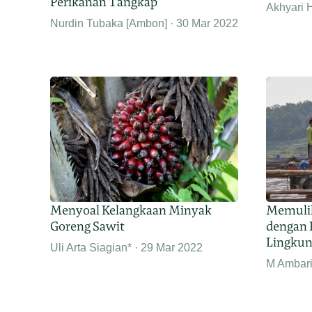
Perikanan Tangkap
Akhyari 
Nurdin Tubaka [Ambon]
30 Mar 2022
Menyoal Kelangkaan Minyak
Memuli
Goreng Sawit
dengan 
Lingku
Uli Arta Siagian*
29 Mar 2022
M Ambari 