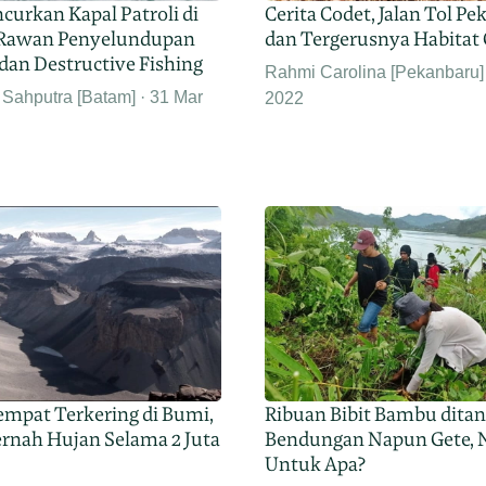
curkan Kapal Patroli di
Cerita Codet, Jalan Tol P
 Rawan Penyelundupan
dan Tergerusnya Habitat
dan Destructive Fishing
Rahmi Carolina [Pekanbaru]
 Sahputra [Batam]
31 Mar
2022
empat Terkering di Bumi,
Ribuan Bibit Bambu dita
ernah Hujan Selama 2 Juta
Bendungan Napun Gete, 
Untuk Apa?