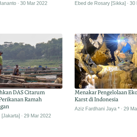
Hananto
30 Mar 2022
Ebed de Rosary [Sikka]
30
hkan DAS Citarum
Menakar Pengelolaan Ek
Perikanan Ramah
Karst di Indonesia
ngan
Aziz Fardhani Jaya *
29 Ma
[Jakarta]
29 Mar 2022