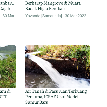
ekanbaru
Berharap Mangrove di Muara
 Gajah
Badak Hijau Kembali
30 Mar
Yovanda [Samarinda]
30 Mar 2022
nam di
Air Tanah di Pasuruan Terbuang
NTT.
Percuma, ICRAF Usul Model
Sumur Baru