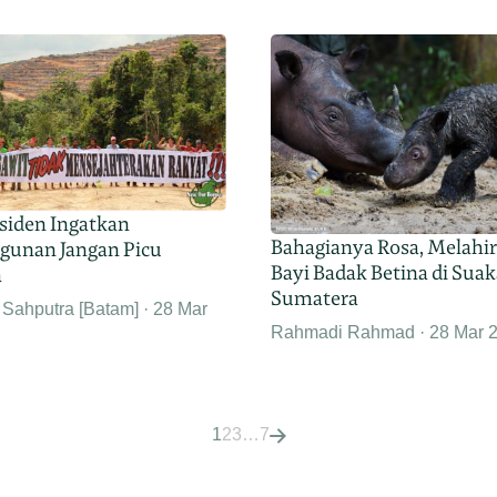
esiden Ingatkan
Bahagianya Rosa, Melahi
unan Jangan Picu
Bayi Badak Betina di Sua
a
Sumatera
 Sahputra [Batam]
28 Mar
Rahmadi Rahmad
28 Mar 
1
2
3
…
7