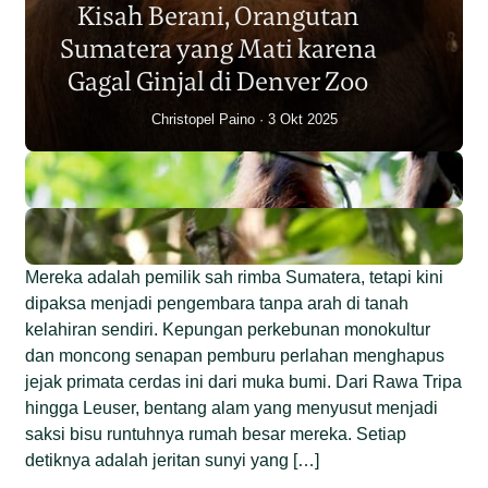
Kisah Berani, Orangutan
Individu dalam Satu Dekade?
Sumatera yang Mati karena
Junaidi Hanafiah
14 Jul 2026
Gagal Ginjal di Denver Zoo
Christopel Paino
3 Okt 2025
Mereka adalah pemilik sah rimba Sumatera, tetapi kini
dipaksa menjadi pengembara tanpa arah di tanah
kelahiran sendiri. Kepungan perkebunan monokultur
dan moncong senapan pemburu perlahan menghapus
jejak primata cerdas ini dari muka bumi. Dari Rawa Tripa
hingga Leuser, bentang alam yang menyusut menjadi
saksi bisu runtuhnya rumah besar mereka. Setiap
detiknya adalah jeritan sunyi yang […]
Begini Nasib Orangutan