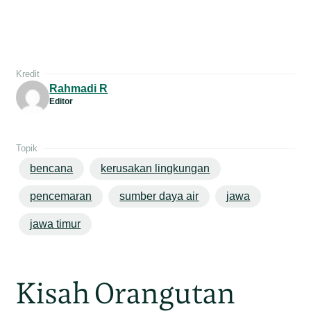
Kredit
Rahmadi R
Editor
Topik
bencana
kerusakan lingkungan
pencemaran
sumber daya air
jawa
jawa timur
Kisah Orangutan