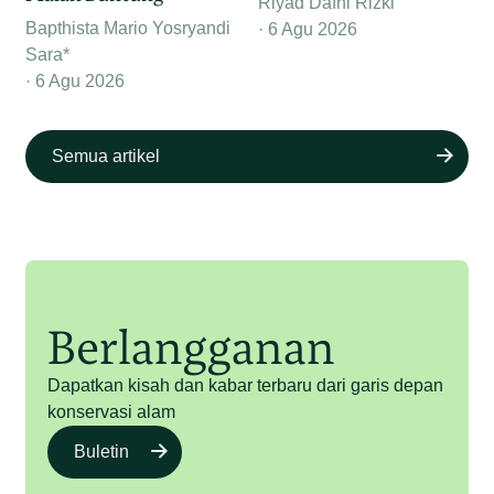
Riyad Dafhi Rizki
Bapthista Mario Yosryandi
6 Agu 2026
Sara*
6 Agu 2026
Semua artikel
Berlangganan
Dapatkan kisah dan kabar terbaru dari garis depan
konservasi alam
Buletin