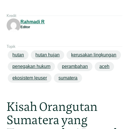
Kredit
Rahmadi R
Editor
Topik
hutan
hutan hujan
kerusakan lingkungan
penegakan hukum
perambahan
aceh
ekosistem leuser
sumatera
Kisah Orangutan
Sumatera yang