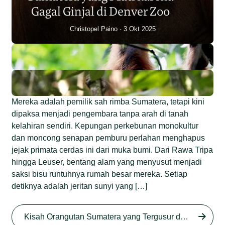
Junaidi Hanafiah
14 Jul 2026
Gagal Ginjal di Denver Zoo
Christopel Paino
3 Okt 2025
Mereka adalah pemilik sah rimba Sumatera, tetapi kini
dipaksa menjadi pengembara tanpa arah di tanah
kelahiran sendiri. Kepungan perkebunan monokultur
dan moncong senapan pemburu perlahan menghapus
jejak primata cerdas ini dari muka bumi. Dari Rawa Tripa
hingga Leuser, bentang alam yang menyusut menjadi
saksi bisu runtuhnya rumah besar mereka. Setiap
detiknya adalah jeritan sunyi yang […]
Begini Nasib Orangutan
Sumatera di Rawa Tripa
Kisah Orangutan Sumatera yang Tergusur dari Rumah Sendiri series
Begini Modus Perburuan