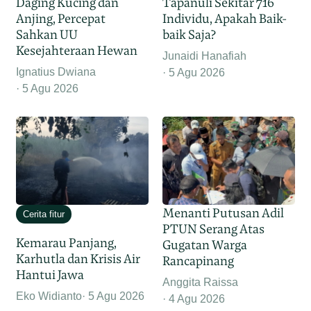
Daging Kucing dan
Tapanuli Sekitar 716
Anjing, Percepat
Individu, Apakah Baik-
Sahkan UU
baik Saja?
Kesejahteraan Hewan
Junaidi Hanafiah
Ignatius Dwiana
5 Agu 2026
5 Agu 2026
Menanti Putusan Adil
Cerita fitur
PTUN Serang Atas
Kemarau Panjang,
Gugatan Warga
Karhutla dan Krisis Air
Rancapinang
Hantui Jawa
Anggita Raissa
Eko Widianto
5 Agu 2026
4 Agu 2026