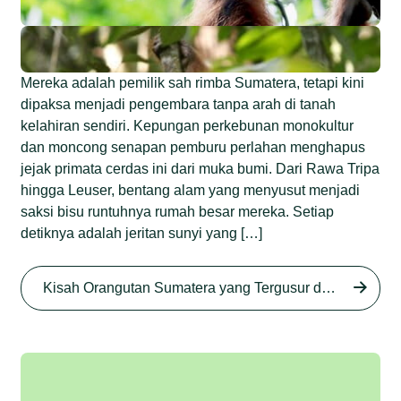
Mereka adalah pemilik sah rimba Sumatera, tetapi kini
dipaksa menjadi pengembara tanpa arah di tanah
kelahiran sendiri. Kepungan perkebunan monokultur
dan moncong senapan pemburu perlahan menghapus
jejak primata cerdas ini dari muka bumi. Dari Rawa Tripa
hingga Leuser, bentang alam yang menyusut menjadi
saksi bisu runtuhnya rumah besar mereka. Setiap
detiknya adalah jeritan sunyi yang […]
Begini Nasib Orangutan
Sumatera di Rawa Tripa
Kisah Orangutan Sumatera yang Tergusur dari Rumah Sendiri series
Begini Modus Perburuan
Junaidi Hanafiah
27 Agu 2025
Orangutan Sumatera
Junaidi Hanafiah
11 Jul 2025