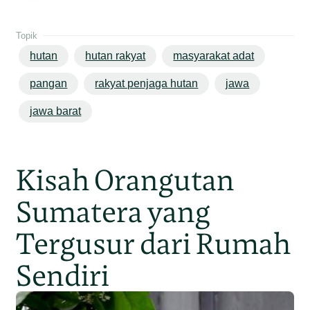
Topik
hutan
hutan rakyat
masyarakat adat
pangan
rakyat penjaga hutan
jawa
jawa barat
Kisah Orangutan
Sumatera yang
Tergusur dari Rumah
Sendiri