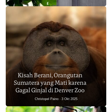
Populasi Orangutan
Sumatera Berkurang 2.700
Kisah Berani, Orangutan
Individu dalam Satu Dekade?
Sumatera yang Mati karena
Junaidi Hanafiah
14 Jul 2026
Gagal Ginjal di Denver Zoo
Christopel Paino
3 Okt 2025