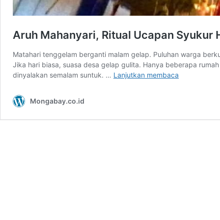
Aruh Mahanyari, Ritual Ucapan Syukur 
Matahari tenggelam berganti malam gelap. Puluhan warga berku
Jika hari biasa, suasa desa gelap gulita. Hanya beberapa ruma
Aruh
dinyalakan semalam suntuk. …
Lanjutkan membaca
Mahanyari,
Ritual
Mongabay.co.id
Ucapan
Syukur
Hasil
Panen
Berlimpah
Dayak
Pitap