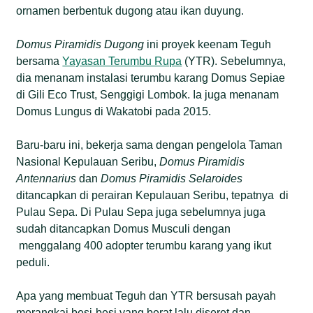
ornamen berbentuk dugong atau ikan duyung.
Domus Piramidis Dugong
ini proyek keenam Teguh
bersama
Yayasan Terumbu Rupa
(YTR). Sebelumnya,
dia menanam instalasi terumbu karang Domus Sepiae
di Gili Eco Trust, Senggigi Lombok. Ia juga menanam
Domus Lungus di Wakatobi pada 2015.
Baru-baru ini, bekerja sama dengan pengelola Taman
Nasional Kepulauan Seribu,
Domus Piramidis
Antennarius
dan
Domus Piramidis Selaroides
ditancapkan di perairan Kepulauan Seribu, tepatnya di
Pulau Sepa. Di Pulau Sepa juga sebelumnya juga
sudah ditancapkan Domus Musculi dengan
menggalang 400 adopter terumbu karang yang ikut
peduli.
Apa yang membuat Teguh dan YTR bersusah payah
merangkai besi-besi yang berat lalu diseret dan