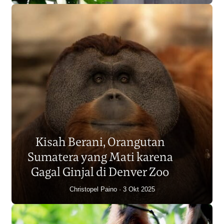
Populasi Orangutan
Sumatera Berkurang 2.700
Kisah Berani, Orangutan
Individu dalam Satu Dekade?
Sumatera yang Mati karena
Junaidi Hanafiah
14 Jul 2026
Gagal Ginjal di Denver Zoo
Christopel Paino
3 Okt 2025