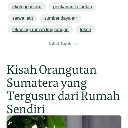
ekologi pesisir
perikanan kelautan
satwa laut
sumber daya air
teknologi ramah lingkungan
tokoh
jakarta
jawa
Lihat Topik
Kisah Orangutan
Sumatera yang
Tergusur dari Rumah
Sendiri