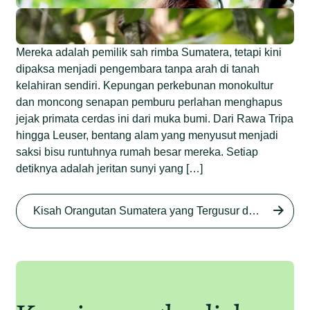
Mereka adalah pemilik sah rimba Sumatera, tetapi kini
dipaksa menjadi pengembara tanpa arah di tanah
kelahiran sendiri. Kepungan perkebunan monokultur
dan moncong senapan pemburu perlahan menghapus
jejak primata cerdas ini dari muka bumi. Dari Rawa Tripa
hingga Leuser, bentang alam yang menyusut menjadi
saksi bisu runtuhnya rumah besar mereka. Setiap
detiknya adalah jeritan sunyi yang […]
Begini Nasib Orangutan
Sumatera di Rawa Tripa
Kisah Orangutan Sumatera yang Tergusur dari Rumah Sendiri series
Begini Modus Perburuan
Junaidi Hanafiah
27 Agu 2025
Orangutan Sumatera
Junaidi Hanafiah
11 Jul 2025