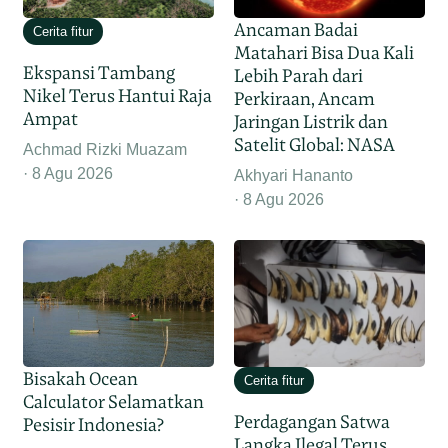
Ancaman Badai
Cerita fitur
Matahari Bisa Dua Kali
Ekspansi Tambang
Lebih Parah dari
Nikel Terus Hantui Raja
Perkiraan, Ancam
Ampat
Jaringan Listrik dan
Satelit Global: NASA
Achmad Rizki Muazam
8 Agu 2026
Akhyari Hananto
8 Agu 2026
Bisakah Ocean
Cerita fitur
Calculator Selamatkan
Perdagangan Satwa
Pesisir Indonesia?
Langka Ilegal Terus