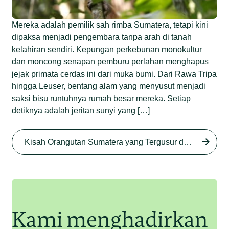
Mereka adalah pemilik sah rimba Sumatera, tetapi kini
dipaksa menjadi pengembara tanpa arah di tanah
kelahiran sendiri. Kepungan perkebunan monokultur
dan moncong senapan pemburu perlahan menghapus
jejak primata cerdas ini dari muka bumi. Dari Rawa Tripa
hingga Leuser, bentang alam yang menyusut menjadi
saksi bisu runtuhnya rumah besar mereka. Setiap
detiknya adalah jeritan sunyi yang […]
Begini Nasib Orangutan
Sumatera di Rawa Tripa
Kisah Orangutan Sumatera yang Tergusur dari Rumah Sendiri series
Begini Modus Perburuan
Junaidi Hanafiah
27 Agu 2025
Orangutan Sumatera
Junaidi Hanafiah
11 Jul 2025
Kami menghadirkan