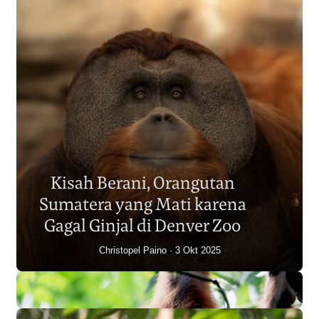
Populasi Orangutan
Sumatera Berkurang 2.700
Kisah Berani, Orangutan
Individu dalam Satu Dekade?
Sumatera yang Mati karena
Junaidi Hanafiah
14 Jul 2026
Gagal Ginjal di Denver Zoo
Christopel Paino
3 Okt 2025