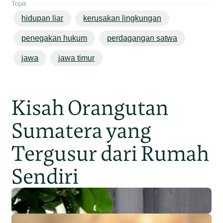
Topik
hidupan liar
kerusakan lingkungan
penegakan hukum
perdagangan satwa
jawa
jawa timur
Kisah Orangutan
Sumatera yang
Tergusur dari Rumah
Sendiri