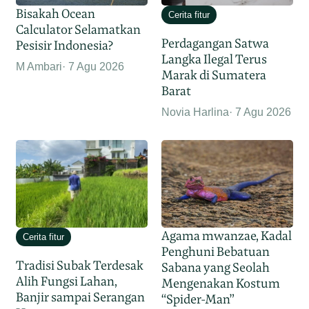
Bisakah Ocean
Cerita fitur
Calculator Selamatkan
Perdagangan Satwa
Pesisir Indonesia?
Langka Ilegal Terus
M Ambari
7 Agu 2026
Marak di Sumatera
Barat
Novia Harlina
7 Agu 2026
Agama mwanzae, Kadal
Cerita fitur
Penghuni Bebatuan
Tradisi Subak Terdesak
Sabana yang Seolah
Alih Fungsi Lahan,
Mengenakan Kostum
Banjir sampai Serangan
“Spider-Man”