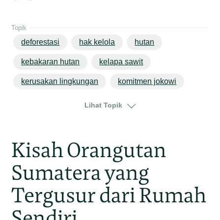
Topik
deforestasi
hak kelola
hutan
kebakaran hutan
kelapa sawit
kerusakan lingkungan
komitmen jokowi
perubahan iklim
jakarta
jawa
Lihat Topik
Kisah Orangutan
Sumatera yang
Tergusur dari Rumah
Sendiri