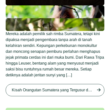
Mereka adalah pemilik sah rimba Sumatera, tetapi kini
dipaksa menjadi pengembara tanpa arah di tanah
kelahiran sendiri. Kepungan perkebunan monokultur
dan moncong senapan pemburu perlahan menghapus
jejak primata cerdas ini dari muka bumi. Dari Rawa Tripa
hingga Leuser, bentang alam yang menyusut menjadi
saksi bisu runtuhnya rumah besar mereka. Setiap
detiknya adalah jeritan sunyi yang […]
Begini Nasib Orangutan
Sumatera di Rawa Tripa
Kisah Orangutan Sumatera yang Tergusur dari Rumah Sendiri series
Begini Modus Perburuan
Junaidi Hanafiah
27 Agu 2025
Orangutan Sumatera
Junaidi Hanafiah
11 Jul 2025