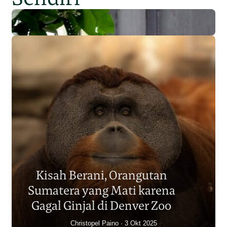
Populasi Orangutan
Sumatera Berkurang 2.700
Kisah Berani, Orangutan
Individu dalam Satu Dekade?
Sumatera yang Mati karena
Junaidi Hanafiah
14 Jul 2026
Gagal Ginjal di Denver Zoo
Christopel Paino
3 Okt 2025