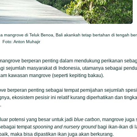
a mangrove di Teluk Benoa, Bali akankah tetap bertahan di tengah 
 Foto: Anton Muhajir
m mangrove berperan penting dalam mendukung perikanan seba
agi sejumlah masyarakat di Indonesia, utamanya sebagai pen
lam kawasan mangrove (seperti kepiting bakau).
rove berperan penting sebagai tempat pemijahan sejumlah spesi
ya, ekosistem pesisir ini relatif kurang diperhatikan dan tingka
.
 luar potensi yang besar untuk jadi
blue
carbon
, mangrove juga 
 sebagai tempat
spooning
and
nursery
ground
bagi ikan-ikan di 
aik, maka bisa dipastikan ikan juga akan berkurang.