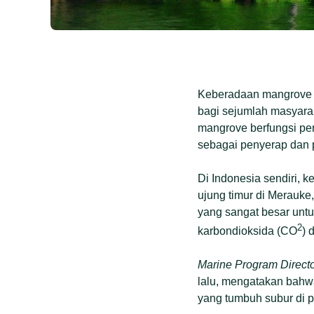
Keberadaan mangrove di
bagi sejumlah masyarak
mangrove berfungsi pe
sebagai penyerap dan 
Di Indonesia sendiri, 
ujung timur di Merauke
yang sangat besar untu
2
karbondioksida (CO
) 
Marine Program Directo
lalu, mengatakan bahwa
yang tumbuh subur di pe