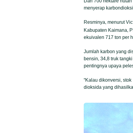
Dari 700 hektare hutan
menyerap karbondioksida
Resminya, menurut Victo
Kabupaten Kaimana, Pa
ekuivalen 717 ton per h
Jumlah karbon yang dis
bensin, 34,8 truk tang
pentingnya upaya pele
“Kalau dikonversi, sto
dioksida yang dihasilk