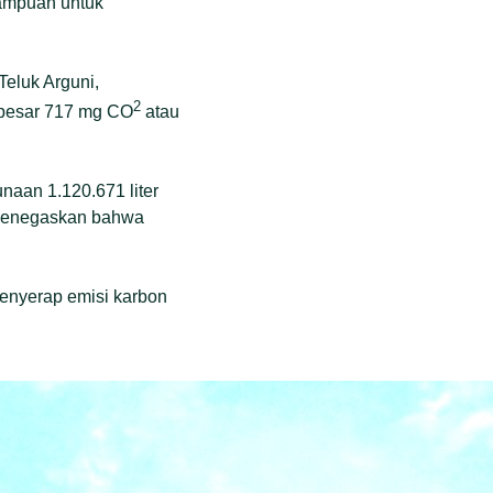
mampuan untuk
Teluk Arguni,
2
ebesar 717 mg CO
atau
naan 1.120.671 liter
i menegaskan bahwa
menyerap emisi karbon