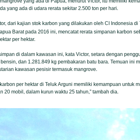
 mangrove yang ada di Papua, menurut Victor, itu memiliki ke
 yang ada di udara rerata sekitar 2.500 ton per hari.
r, dari kajian stok karbon yang dilakukan oleh CI Indonesia di 
pua Barat pada 2016 ini, mencatat rerata simpanan karbon s
ektar per hektar.
impan di dalam kawasan ini, kata Victor, setara dengan penggu
ki bensin, dan 1.281.849 kg pembakaran batu bara. Temuan in
starian kawasan pesisir termasuk mangrove.
k karbon per hektar di Teluk Arguni memiliki kemampuan untuk 
an 20 mobil, dalam kurun waktu 25 tahun,” tambah dia.