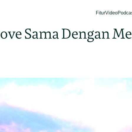
Fitur
Video
Podca
rove Sama Dengan M