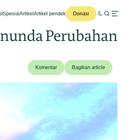
st
Spesial
Artikel
Artikel pendek
Donasi
enunda Perubahan
Komentar
Bagikan article