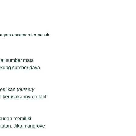
beragam ancaman termasuk
gai sumber mata
dukung sumber daya
es ikan (
nursery
t kerusakannya relatif
sudah memiliki
lautan. Jika mangrove