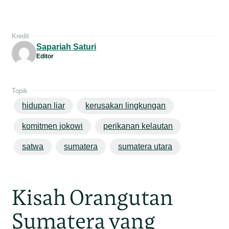
Kredit
Sapariah Saturi
Editor
Topik
hidupan liar
kerusakan lingkungan
komitmen jokowi
perikanan kelautan
satwa
sumatera
sumatera utara
Kisah Orangutan
Sumatera yang