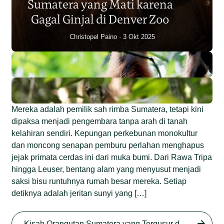
Sumatera yang Mati karena
Junaidi Hanafiah
14 Jul 2026
Gagal Ginjal di Denver Zoo
Christopel Paino
3 Okt 2025
Mereka adalah pemilik sah rimba Sumatera, tetapi kini
dipaksa menjadi pengembara tanpa arah di tanah
kelahiran sendiri. Kepungan perkebunan monokultur
dan moncong senapan pemburu perlahan menghapus
jejak primata cerdas ini dari muka bumi. Dari Rawa Tripa
hingga Leuser, bentang alam yang menyusut menjadi
saksi bisu runtuhnya rumah besar mereka. Setiap
detiknya adalah jeritan sunyi yang […]
Begini Nasib Orangutan
Sumatera di Rawa Tripa
Kisah Orangutan Sumatera yang Tergusur dari Rumah Sendiri series