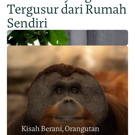
Tergusur dari Rumah
Sendiri
Populasi Orangutan
Sumatera Berkurang 2.700
Kisah Berani, Orangutan
Individu dalam Satu Dekade?