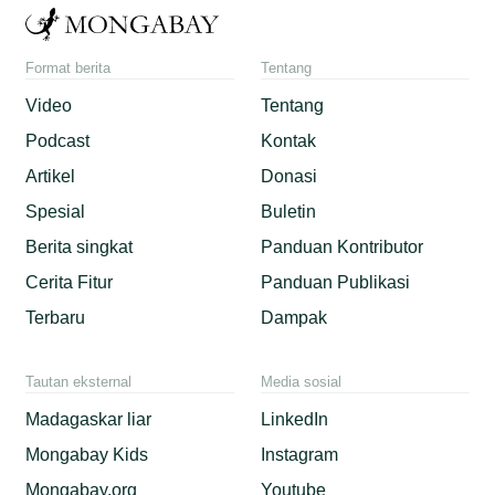
Format berita
Tentang
Video
Tentang
Podcast
Kontak
Artikel
Donasi
Spesial
Buletin
Berita singkat
Panduan Kontributor
Cerita Fitur
Panduan Publikasi
Terbaru
Dampak
Tautan eksternal
Media sosial
Madagaskar liar
LinkedIn
Mongabay Kids
Instagram
Mongabay.org
Youtube