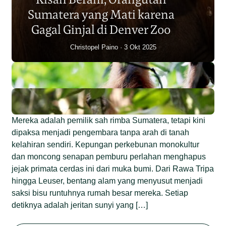
Individu dalam Satu Dekade?
Sumatera yang Mati karena
Junaidi Hanafiah
14 Jul 2026
Gagal Ginjal di Denver Zoo
Christopel Paino
3 Okt 2025
Mereka adalah pemilik sah rimba Sumatera, tetapi kini
dipaksa menjadi pengembara tanpa arah di tanah
kelahiran sendiri. Kepungan perkebunan monokultur
dan moncong senapan pemburu perlahan menghapus
jejak primata cerdas ini dari muka bumi. Dari Rawa Tripa
hingga Leuser, bentang alam yang menyusut menjadi
saksi bisu runtuhnya rumah besar mereka. Setiap
detiknya adalah jeritan sunyi yang […]
Begini Nasib Orangutan