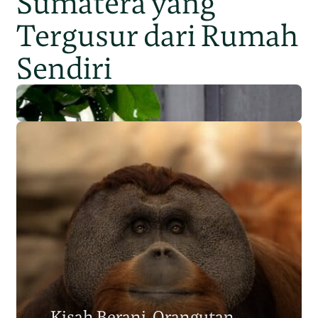
Sumatera yang
Tergusur dari Rumah
Sendiri
Populasi Orangutan
Sumatera Berkurang 2.700
Kisah Berani, Orangutan