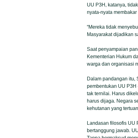
UU P3H, katanya, tida
nyata-nyata membakar 
“Mereka tidak menyebu
Masyarakat dijadikan s
Saat penyampaian pand
Kementerian Hukum da
warga dan organisasi 
Dalam pandangan itu, 
pembentukan UU P3H d
tak ternilai. Harus di
harus dijaga. Negara s
kehutanan yang tertua
Landasan filosofis UU 
bertanggung jawab. UU
Tanpa bermaksud menyi