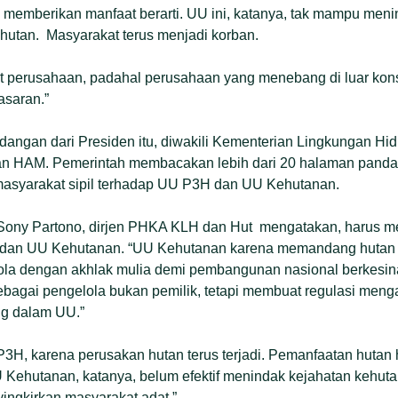
k memberikan manfaat berarti. UU ini, katanya, tak mampu men
hutan. Masyarakat terus menjadi korban.
t perusahaan, padahal perusahaan yang menebang di luar konse
asaran.”
angan dari Presiden itu, diwakili Kementerian Lingkungan Hi
n HAM. Pemerintah membacakan lebih dari 20 halaman pandan
masyarakat sipil terhadap UU P3H dan UU Kehutanan.
Sony Partono, dirjen PHKA KLH dan Hut mengatakan, harus meli
an UU Kehutanan. “UU Kehutanan karena memandang hutan 
kelola dengan akhlak mulia demi pembangunan nasional berkes
ebagai pengelola bukan pemilik, tetapi membuat regulasi meng
ng dalam UU.”
P3H, karena perusakan hutan terus terjadi. Pemanfaatan hutan
 Kehutanan, katanya, belum efektif menindak kejahatan kehuta
ngkirkan masyarakat adat.”