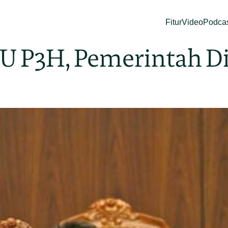
Fitur
Video
Podca
U P3H, Pemerintah Din