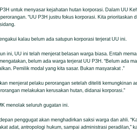
3H untuk menyasar kejahatan hutan korporasi. Dalam UU Keh
perorangan. “UU P3H justru fokus korporasi. Kita prioritaskan d
sidang.
engakui kalau belum ada satupun korporasi terjerat UU ini.
hun ini, UU ini telah menjerat belasan warga biasa. Entah mema
engatakan, belum ada warga terjerat UU P3H. “Belum ada ma
lkan. Pemilik modal yang kita sasar. Bukan masyarakat .”
an menjerat pelaku perorangan setelah diteliti kemungkinan a
perorangan melakukan kerusakan hutan, didanai korporasi.”
K menolak seluruh gugatan ini.
depan penggugat akan menghadirkan saksi warga dan ahli. “Ka
at adat, antropologi hukum, sampai administrasi peradilan,” ka