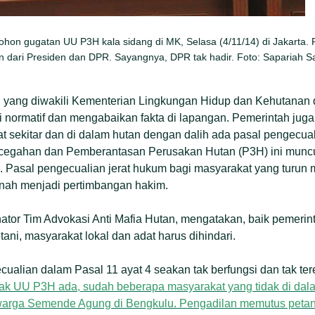
on gugatan UU P3H kala sidang di MK, Selasa (4/11/14) di Jakarta. Pa
ari Presiden dan DPR. Sayangnya, DPR tak hadir. Foto: Sapariah Sa
yang diwakili Kementerian Lingkungan Hidup dan Kehutanan
 normatif dan mengabaikan fakta di lapangan. Pemerintah ju
at sekitar dan di dalam hutan dengan dalih ada pasal pengecua
egahan dan Pemberantasan Perusakan Hutan (P3H) ini muncul 
 Pasal pengecualian jerat hukum bagi masyarakat yang turun 
rnah menjadi pertimbangan hakim.
inator Tim Advokasi Anti Mafia Hutan, mengatakan, baik peme
etani, masyarakat lokal dan adat harus dihindari.
cualian dalam Pasal 11 ayat 4 seakan tak berfungsi dan tak ter
ak UU P3H ada, sudah beberapa masyarakat yang tidak di da
at warga Semende Agung di Bengkulu. Pengadilan memutus petan