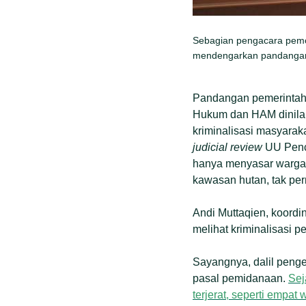
Sebagian pengacara pemoh
mendengarkan pandangan d
Pandangan pemerintah 
Hukum dan HAM dinilai
kriminalisasi masyarak
judicial review
UU Penc
hanya menyasar warga.
kawasan hutan, tak pe
Andi Muttaqien, koord
melihat kriminalisasi p
Sayangnya, dalil penge
pasal pemidanaan.
Sej
terjerat, seperti emp