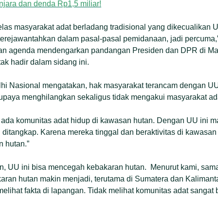
njara dan denda Rp1,5 miliar!
jelas masyarakat adat berladang tradisional yang dikecualikan UU
 terejawantahkan dalam pasal-pasal pemidanaan, jadi percuma,
n agenda mendengarkan pandangan Presiden dan DPR di Mah
ak hadir dalam sidang ini.
hi Nasional mengatakan, hak masyarakat terancam dengan UU
upaya menghilangkan sekaligus tidak mengakui masyarakat ad
n ada komunitas adat hidup di kawasan hutan. Dengan UU ini ma
n ditangkap. Karena mereka tinggal dan beraktivitas di kawasan
 hutan.”
, UU ini bisa mencegah kebakaran hutan. Menurut kami, sama
akaran hutan makin menjadi, terutama di Sumatera dan Kaliman
melihat fakta di lapangan. Tidak melihat komunitas adat sangat