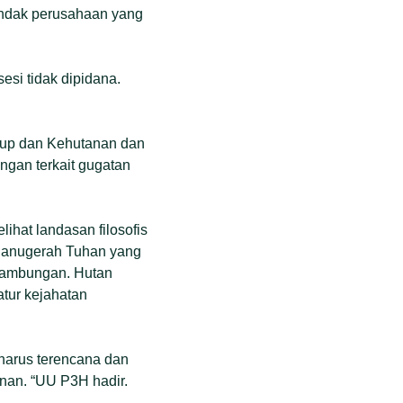
indak perusahaan yang
si tidak dipidana.
dup dan Kehutanan dan
gan terkait gugatan
hat landasan filosofis
anugerah Tuhan yang
inambungan. Hutan
atur kejahatan
 harus terencana dan
nan. “UU P3H hadir.