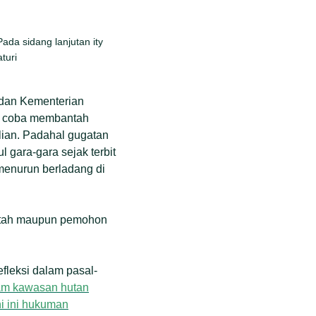
da sidang lanjutan ity
turi
 dan Kementerian
ga coba membantah
lian. Padahal gugatan
gara-gara sejak terbit
menurun berladang di
rintah maupun pemohon
efleksi dalam pasal-
lam kawasan hutan
i ini hukuman