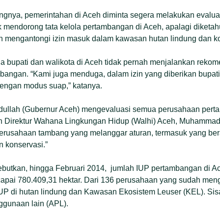
ngnya, pemerintahan di Aceh diminta segera melakukan evalua
uk mendorong tata kelola pertambangan di Aceh, apalagi diketah
 mengantongi izin masuk dalam kawasan hutan lindung dan ko
ga bupati dan walikota di Aceh tidak pernah menjalankan reko
ambangan. “Kami juga menduga, dalam izin yang diberikan bupat
engan modus suap,” katanya.
dullah (Gubernur Aceh) mengevaluasi semua perusahaan pert
n Direktur Wahana Lingkungan Hidup (Walhi) Aceh, Muhammad
erusahaan tambang yang melanggar aturan, termasuk yang ber
n konservasi.”
butkan, hingga Februari 2014, jumlah IUP pertambangan di A
apai 780.409,31 hektar. Dari 136 perusahaan yang sudah meng
 IUP di hutan lindung dan Kawasan Ekosistem Leuser (KEL). Sis
ggunaan lain (APL).