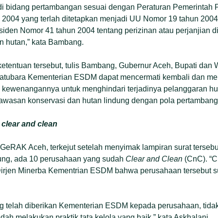
n di bidang pertambangan sesuai dengan Peraturan Pemerintah
004 yang terlah ditetapkan menjadi UU Nomor 19 tahun 2004. In
iden Nomor 41 tahun 2004 tentang perizinan atau perjanjian 
n hutan,” kata Bambang.
etentuan tersebut, tulis Bambang, Gubernur Aceh, Bupati dan Wa
Batubara Kementerian ESDM dapat mencermati kembali dan me
 kewenangannya untuk menghindari terjadinya pelanggaran h
asan konservasi dan hutan lindung dengan pola pertambang
h
clear and clean
 GeRAK Aceh, terkejut setelah menyimak lampiran surat tersebu
ung, ada 10 perusahaan yang sudah
Clear and Clean
(CnC). “C
Dirjen Minerba Kementrian ESDM bahwa perusahaan tersebut su
g telah diberikan Kementerian ESDM kepada perusahaan, tida
ah melakukan praktik tata kelola yang baik,” kata Askhalani.