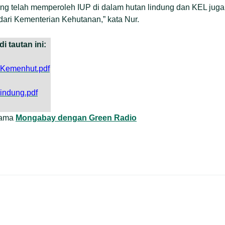
 telah memperoleh IUP di dalam hutan lindung dan KEL juga t
ari Kementerian Kehutanan,” kata Nur.
i tautan ini:
i-Kemenhut.pdf
lindung.pdf
 sama
Mongabay dengan Green Radio