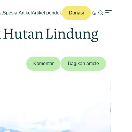
st
Spesial
Artikel
Artikel pendek
Donasi
 Hutan Lindung
Komentar
Bagikan article