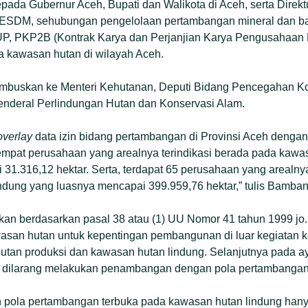
pada Gubernur Aceh, Bupati dan Walikota di Aceh, serta Direkt
 ESDM, sehubungan pengelolaan pertambangan mineral dan b
n IUP, PKP2B (Kontrak Karya dan Perjanjian Karya Pengusahaa
a kawasan hutan di wilayah Aceh.
itembuskan ke Menteri Kehutanan, Deputi Bidang Pencegahan 
Jenderal Perlindungan Hutan dan Konservasi Alam.
overlay
data izin bidang pertambangan di Provinsi Aceh dengan
empat perusahaan yang arealnya terindikasi berada pada kawa
31.316,12 hektar. Serta, terdapat 65 perusahaan yang arealnya
dung yang luasnya mencapai 399.959,76 hektar,” tulis Bamban
an berdasarkan pasal 38 atau (1) UU Nomor 41 tahun 1999 jo
san hutan untuk kepentingan pembangunan di luar kegiatan 
utan produksi dan kawasan hutan lindung. Selanjutnya pada ay
 dilarang melakukan penambangan dengan pola pertambangan
pola pertambangan terbuka pada kawasan hutan lindung hany