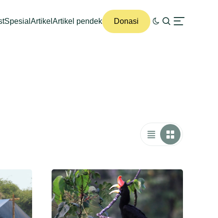
st
Spesial
Artikel
Artikel pendek
Donasi