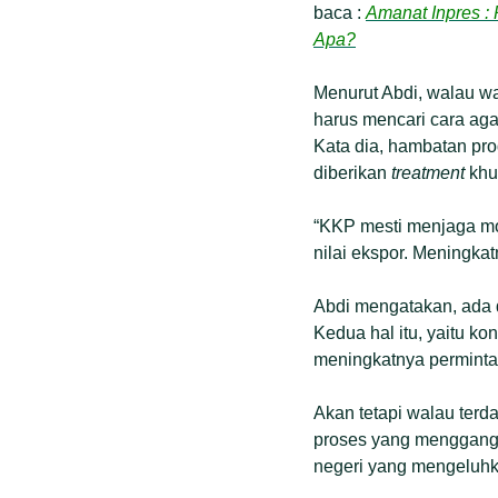
baca :
Amanat Inpres :
Apa?
Menurut Abdi, walau w
harus mencari cara agar
Kata dia, hambatan pro
diberikan
treatment
khu
“KKP mesti menjaga mo
nilai ekspor. Meningka
Abdi mengatakan, ada 
Kedua hal itu, yaitu k
meningkatnya permintaa
Akan tetapi walau ter
proses yang menggangg
negeri yang mengeluhk