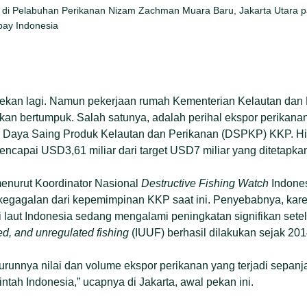
 di Pelabuhan Perikanan Nizam Zachman Muara Baru, Jakarta Utara 
bay Indonesia
pekan lagi. Namun pekerjaan rumah Kementerian Kelautan dan
kan bertumpuk. Salah satunya, adalah perihal ekspor perikana
ral Daya Saing Produk Kelautan dan Perikanan (DSPKP) KKP. H
mencapai USD3,61 miliar dari target USD7 miliar yang ditetapk
menurut Koordinator Nasional
Destructive Fishing Watch
Indone
kegagalan dari kepemimpinan KKP saat ini. Penyebabnya, kar
i laut Indonesia sedang mengalami peningkatan signifikan set
ted, and unregulated fishing
(IUUF) berhasil dilakukan sejak 201
nurunnya nilai dan volume ekspor perikanan yang terjadi sepanj
intah Indonesia,” ucapnya di Jakarta, awal pekan ini.