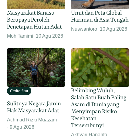
Masyarakat Banasu
Umit dan Peta Global
Berupaya Peroleh
Harimau di Asia Tengah
Penetapan Hutan Adat
Nuswantoro
10 Agu 2026
Moh Tamimi
10 Agu 2026
Belimbing Wuluh,
Cerita fitur
Salah Satu Buah Paling
Sulitnya Negara Jamin
Asam di Dunia yang
Hak Masyarakat Adat
Menyimpan Risiko
Kesehatan
Achmad Rizki Muazam
Tersembunyi
9 Agu 2026
Akhyari Hananto