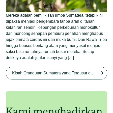
Mereka adalah pemilik sah rimba Sumatera, tetapi kini
dipaksa menjadi pengembara tanpa arah di tanah
kelahiran sendiri. Kepungan perkebunan monokultur
dan moncong senapan pemburu perlahan menghapus
jejak primata cerdas ini dari muka bumi. Dari Rawa Tripa
hingga Leuser, bentang alam yang menyusut menjadi
saksi bisu runtuhnya rumah besar mereka. Setiap
detiknya adalah jeritan sunyi yang […]
Begini Nasib Orangutan
Sumatera di Rawa Tripa
Kisah Orangutan Sumatera yang Tergusur dari Rumah Sendiri series
Begini Modus Perburuan
Junaidi Hanafiah
27 Agu 2025
Orangutan Sumatera
Junaidi Hanafiah
11 Jul 2025
Kami menghadirkan