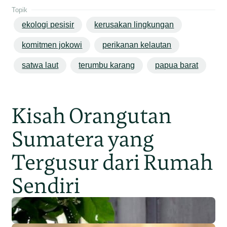
Topik
ekologi pesisir
kerusakan lingkungan
komitmen jokowi
perikanan kelautan
satwa laut
terumbu karang
papua barat
Kisah Orangutan
Sumatera yang
Tergusur dari Rumah
Sendiri