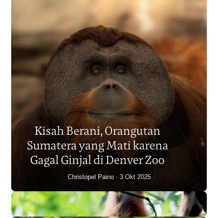
Populasi Orangutan
Sumatera Berkurang 2.700
Kisah Berani, Orangutan
Individu dalam Satu Dekade?
Sumatera yang Mati karena
Junaidi Hanafiah
14 Jul 2026
Gagal Ginjal di Denver Zoo
Christopel Paino
3 Okt 2025