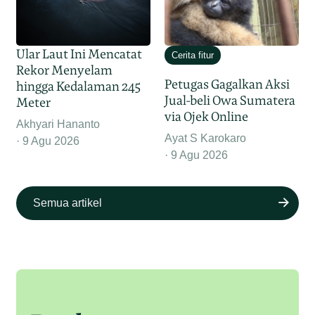
Ular Laut Ini Mencatat
Cerita fitur
Rekor Menyelam
Petugas Gagalkan Aksi
hingga Kedalaman 245
Jual-beli Owa Sumatera
Meter
via Ojek Online
Akhyari Hananto
Ayat S Karokaro
9 Agu 2026
9 Agu 2026
Semua artikel