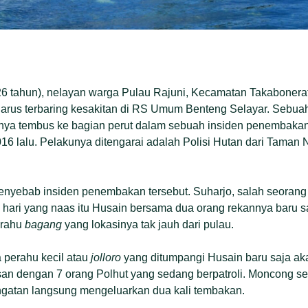
6 tahun), nelayan warga Pulau Rajuni, Kecamatan Takabonerat
harus terbaring kesakitan di RS Umum Benteng Selayar. Sebua
nya tembus ke bagian perut dalam sebuah insiden penembakan 
6 lalu. Pelakunya ditengarai adalah Polisi Hutan dari Taman 
enyebab insiden penembakan tersebut. Suharjo, salah seorang
i hari yang naas itu Husain bersama dua orang rekannya baru s
erahu
bagang
yang lokasinya tak jauh dari pulau.
a perahu kecil atau
jolloro
yang ditumpangi Husain baru saja a
an dengan 7 orang Polhut yang sedang berpatroli. Moncong se
ngatan langsung mengeluarkan dua kali tembakan.