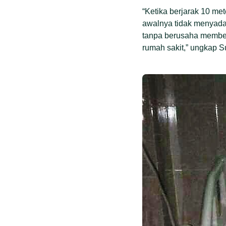
“Ketika berjarak 10 me
awalnya tidak menyadari
tanpa berusaha member
rumah sakit,” ungkap S