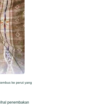
 tembus ke perut yang
erihal penembakan