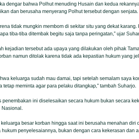
reka dengar bahwa Polhut menuding Husain dan kedua rekannya
an dan berusaha menyerang Polhut tersebut dengan senjata.
karena tidak mungkin membom di sekitar situ yang dekat karang.
a tiba-tiba ditembak begitu saja tanpa peringatan,” ujar Suhar
ah kejadian tersebut ada upaya yang dilakukan oleh pihak Ta
rban namun ditolak karena tidak ada kepastian hukum yang jel
hwa keluarga sudah mau damai, tapi setelah semalam saya konf
ga tetap meminta agar para pelaku ditangkap,” tambah Suharjo.
s penembakan ini diselesaikan secara hukum bukan secara kek
 Nasional.
 keluarga besar korban hingga saat ini berusaha menahan diri d
hukum penyelesaiannya, bukan dengan cara kekerasan dan an