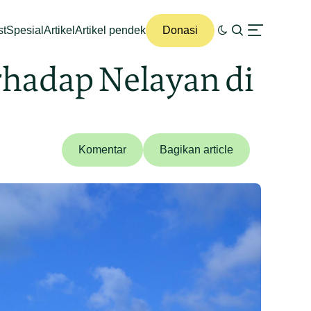
st
Spesial
Artikel
Artikel pendek
Donasi
hadap Nelayan di
Komentar
Bagikan article