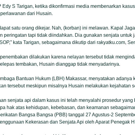
 Edy S Tarigan, ketika dikonfirmasi media membenarkan kasu
perlawanan dari Husain.
apat satu orang dikejar. Nah, (korban) ini melawan. Kapal Jaga
 peringatan tapi tidak diindahkan. Dia gunakan senjata untuk j
SOP,” kata Tarigan, sebagaimana dikutip dari rakyatku.com, Sen
 penembakan dilakukan karena nelayan tersebut tidak mengind
melepas tembakan, Husain dianggap tidak menyadarinya.
Lembaga Bantuan Hukum (LBH) Makassar, menyatakan adanya k
n tersebut meskipun misalnya Husain melakukan kejahatan se
n senjata api dalam kasus ini telah menyalahi prosedur yang
a hak atas kehidupan, kebebasan, dan keamanan sebagaiman
rserikatan Bangsa Bangsa (PBB) tanggal 27 Agustus-2 Septemb
 Penggunaan Kekerasan dan Senjata Api oleh Aparat Penegak 