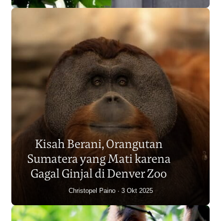
Populasi Orangutan
Sumatera Berkurang 2.700
Kisah Berani, Orangutan
Individu dalam Satu Dekade?
Sumatera yang Mati karena
Junaidi Hanafiah
14 Jul 2026
Gagal Ginjal di Denver Zoo
Christopel Paino
3 Okt 2025