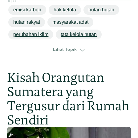
Topik
emisi karbon
hak kelola
hutan hujan
hutan rakyat
masyarakat adat
perubahan iklim
tata kelola hutan
sumatera
sumatera barat
Lihat Topik
Kisah Orangutan
Sumatera yang
Tergusur dari Rumah
Sendiri