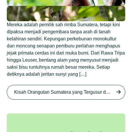
Mereka adalah pemilik sah rimba Sumatera, tetapi kini
dipaksa menjadi pengembara tanpa arah di tanah
kelahiran sendiri. Kepungan perkebunan monokultur
dan moncong senapan pemburu perlahan menghapus
jejak primata cerdas ini dari muka bumi. Dari Rawa Tripa
hingga Leuser, bentang alam yang menyusut menjadi
saksi bisu runtuhnya rumah besar mereka. Setiap
detiknya adalah jeritan sunyi yang […]
Begini Nasib Orangutan
Sumatera di Rawa Tripa
Kisah Orangutan Sumatera yang Tergusur dari Rumah Sendiri series
Begini Modus Perburuan
Junaidi Hanafiah
27 Agu 2025
Orangutan Sumatera
Junaidi Hanafiah
11 Jul 2025