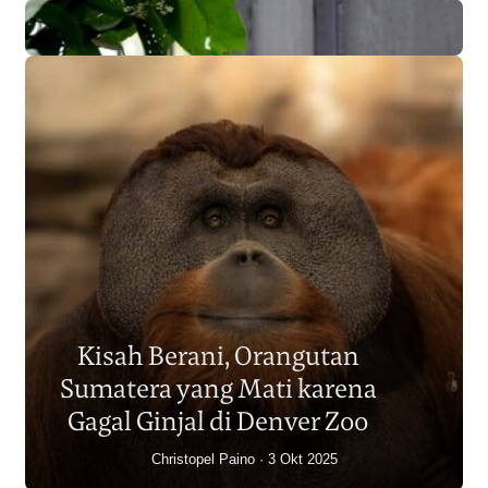
Populasi Orangutan
Sumatera Berkurang 2.700
Kisah Berani, Orangutan
Individu dalam Satu Dekade?
Sumatera yang Mati karena
Junaidi Hanafiah
14 Jul 2026
Gagal Ginjal di Denver Zoo
Christopel Paino
3 Okt 2025