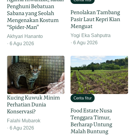
Penghuni Bebatuan
Penolakan Tambang
Sabana yang Seolah
Pasir Laut Kepri Kian
Mengenakan Kostum
Menguat
“Spider-Man”
Yogi Eka Sahputra
Akhyari Hananto
6 Agu 2026
6 Agu 2026
Kucing Kuwuk Minim
Cerita fitur
Perhatian Dunia
Food Estate Nusa
Konservasi?
Tenggara Timur,
Falahi Mubarok
Berharap Untung
6 Agu 2026
Malah Buntung