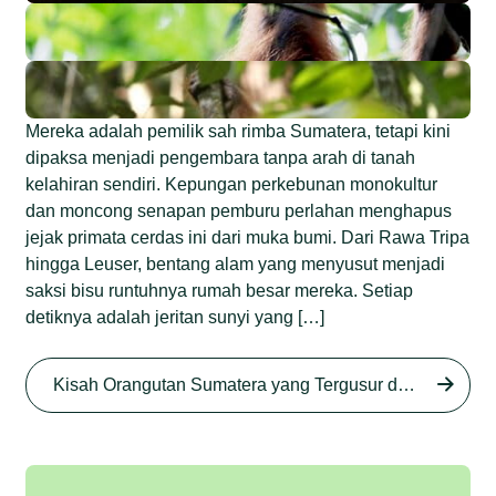
Mereka adalah pemilik sah rimba Sumatera, tetapi kini
dipaksa menjadi pengembara tanpa arah di tanah
kelahiran sendiri. Kepungan perkebunan monokultur
dan moncong senapan pemburu perlahan menghapus
jejak primata cerdas ini dari muka bumi. Dari Rawa Tripa
hingga Leuser, bentang alam yang menyusut menjadi
saksi bisu runtuhnya rumah besar mereka. Setiap
detiknya adalah jeritan sunyi yang […]
Begini Nasib Orangutan
Sumatera di Rawa Tripa
Kisah Orangutan Sumatera yang Tergusur dari Rumah Sendiri series
Begini Modus Perburuan
Junaidi Hanafiah
27 Agu 2025
Orangutan Sumatera
Junaidi Hanafiah
11 Jul 2025