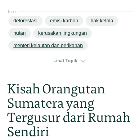
Topik
deforestasi
emisi karbon
hak kelola
hutan
kerusakan lingkungan
menteri kelautan dan perikanan
pertambangan
perubahan iklim
Lihat Topik
sumber daya air
jakarta
jawa
sulawesi
sulawesi utara
Kisah Orangutan
Sumatera yang
Tergusur dari Rumah
Sendiri