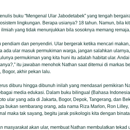
penulis buku “Mengenal Ular Jabodetabek” yang tengah berga
kosistem lingkungan. Berapa usianya? 18 tahun. Namun, bila ki
n ilmiah yang tidak menunjukkan bila sosoknya memang remaja
tu pendiam dan penyendiri. Ular bergerak ketika mencari makan,
la ada ular masuk permukiman warga, jangan salahkan ularnya, 
 dulunya permukiman yang kita huni itu adalah habitat ular. Anda
anya?,” itu jawaban menohok Nathan saat ditemui di markas be
 Bogor, akhir pekan lalu.
terus diburu hingga dibunuh inilah yang mendasari pemikiran 
ebagai media edukasi. Dalam buku bilingual (Bahasa Indonesia
oto ular yang ada di Jakarta, Bogor, Depok, Tangerang, dan Be
a bukan sembarang orang, ada nama Riza Marlon, Ron Lilley, 
nal maka tak sayang, begitu jarak psikologis kita dengan binatan
n masyarakat akan ular, membuat Nathan membulatkan tekad 