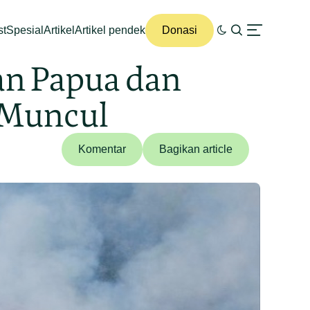
st
Spesial
Artikel
Artikel pendek
Donasi
an Papua dan
i Muncul
Komentar
Bagikan article