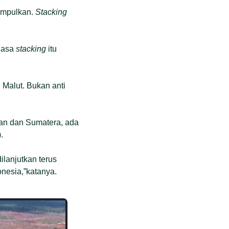
kumpulkan.
Stacking
biasa
stacking
itu
 Malut. Bukan anti
tan dan Sumatera, ada
.
lanjutkan terus
onesia,”katanya.