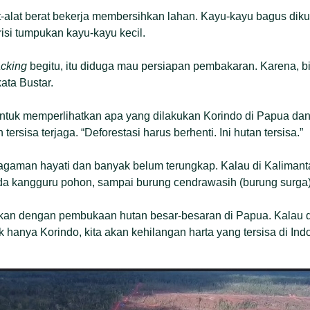
at-alat berat bekerja membersihkan lahan. Kayu-kayu bagus di
risi tumpukan kayu-kayu kecil.
acking
begitu, itu diduga mau persiapan pembakaran. Karena, 
kata Bustar.
untuk memperlihatkan apa yang dilakukan Korindo di Papua dan
 tersisa terjaga. “Deforestasi harus berhenti. Ini hutan tersisa.”
agaman hayati dan banyak belum terungkap. Kalau di Kaliman
ada kangguru pohon, sampai burung cendrawasih (burung surga)
kan dengan pembukaan hutan besar-besaran di Papua. Kalau di
 hanya Korindo, kita akan kehilangan harta yang tersisa di Ind