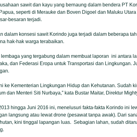
usahaan sawit dan kayu yang bernaung dalam bendera PT Kor
apua, seperti di Merauke dan Boven Digoel dan Maluku Utara
sar-besaran terjadi.
 dalam konsesi sawit Korindo juga terjadi dalam beberapa tahun
na hak-hak warga terabaikan.
 lembaga yang tergabung dalam membuat laporan ini antara l
ka, dan Federasi Eropa untuk Transportasi dan Lingkungan. J
gan.
ini ke Kementerian Lingkungan Hidup dan Kehutanan. Sudah ki
 dan Menteri Siti Nurbaya,” kata Bustar Maitar, Direktur Might
13 hingga Juni 2016 ini, menelusuri fakta-fakta Korindo ini lewa
angan langsung atau lewat drone (pesawat tanpa awak). Dari san
utan, kini tinggal lapangan luas. Sebagian lahan, sudah ditana
g.