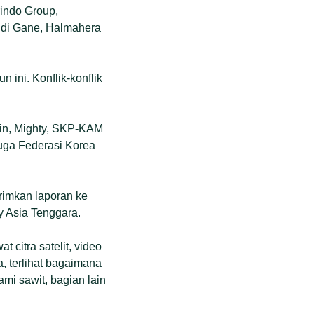
indo Group,
 di Gane, Halmahera
 ini. Konflik-konflik
ain, Mighty, SKP-KAM
uga Federasi Korea
rimkan laporan ke
y Asia Tenggara.
t citra satelit, video
a, terlihat bagaimana
mi sawit, bagian lain