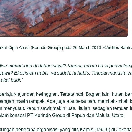
rkat Cipta Abadi (Korindo Group) pada 26 March 2013. ©Ardiles Rant
dise menari-nari di dahan sawit? Karena bukan itu ia punya tem
sawit? Ekosistem habis, ya sudah, ia habis. Tinggal manusia y
akal budi.”
rlajur-lajur dari ketinggian. Tertata rapi. Bagian lain, hutan ba
bangan masih tampak. Ada juga alat berat baru memilah-milah k
 menyusut, kebun sawit makin luas. Itulah sebagian temuan i
lam konsesi PT Korindo Group di Papua dan Maluku Utara.
bungan beberapa organisasi yang rilis Kamis (1/9/16) di Jakart