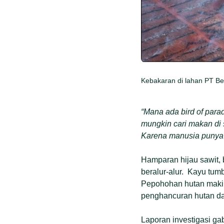
Kebakaran di lahan PT Be
“Mana ada bird of para
mungkin cari makan di 
Karena manusia punya 
Hamparan hijau sawit, be
beralur-alur. Kayu tum
Pepohohan hutan makin
penghancuran hutan da
Laporan investigasi ga