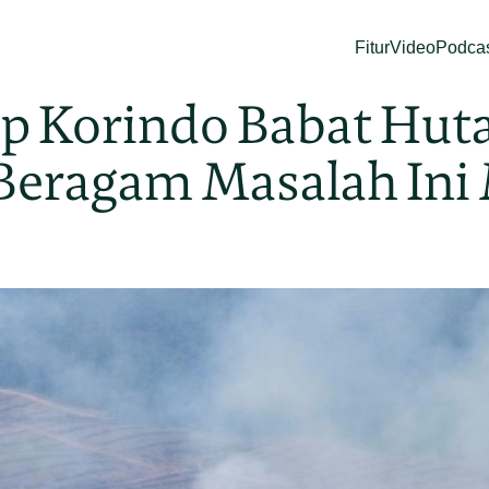
Fitur
Video
Podca
ap Korindo Babat Hut
, Beragam Masalah In