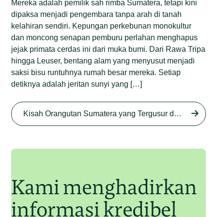
Mereka adalah pemilik sah rimba Sumatera, tetapi kini
dipaksa menjadi pengembara tanpa arah di tanah
kelahiran sendiri. Kepungan perkebunan monokultur
dan moncong senapan pemburu perlahan menghapus
jejak primata cerdas ini dari muka bumi. Dari Rawa Tripa
hingga Leuser, bentang alam yang menyusut menjadi
saksi bisu runtuhnya rumah besar mereka. Setiap
detiknya adalah jeritan sunyi yang […]
Begini Nasib Orangutan
Sumatera di Rawa Tripa
Kisah Orangutan Sumatera yang Tergusur dari Rumah Sendiri series
Begini Modus Perburuan
Junaidi Hanafiah
27 Agu 2025
Orangutan Sumatera
Junaidi Hanafiah
11 Jul 2025
Kami menghadirkan
informasi kredibel