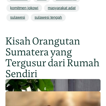
komitmen jokowi
masyarakat adat
sulawesi
sulawesi tengah
Kisah Orangutan
Sumatera yang
Tergusur dari Rumah
Sendiri