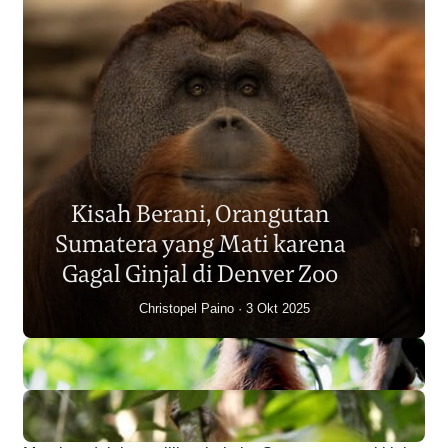
Populasi Orangutan
Sumatera Berkurang 2.700
Kisah Berani, Orangutan
Individu dalam Satu Dekade?
Sumatera yang Mati karena
Junaidi Hanafiah
14 Jul 2026
Gagal Ginjal di Denver Zoo
Christopel Paino
3 Okt 2025