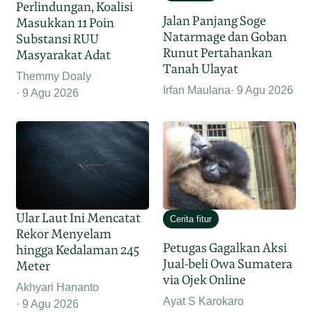
Perlindungan, Koalisi
Jalan Panjang Soge
Masukkan 11 Poin
Natarmage dan Goban
Substansi RUU
Runut Pertahankan
Masyarakat Adat
Tanah Ulayat
Themmy Doaly
Irfan Maulana
9 Agu 2026
9 Agu 2026
Ular Laut Ini Mencatat
Cerita fitur
Rekor Menyelam
Petugas Gagalkan Aksi
hingga Kedalaman 245
Jual-beli Owa Sumatera
Meter
via Ojek Online
Akhyari Hananto
Ayat S Karokaro
9 Agu 2026