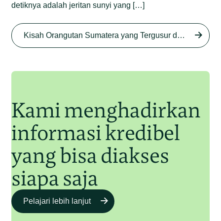
detiknya adalah jeritan sunyi yang […]
Begini Nasib Orangutan
Sumatera di Rawa Tripa
Kisah Orangutan Sumatera yang Tergusur dari Rumah Sendiri series
Begini Modus Perburuan
Junaidi Hanafiah
27 Agu 2025
Orangutan Sumatera
Junaidi Hanafiah
11 Jul 2025
Kami menghadirkan
informasi kredibel
yang bisa diakses
siapa saja
Pelajari lebih lanjut