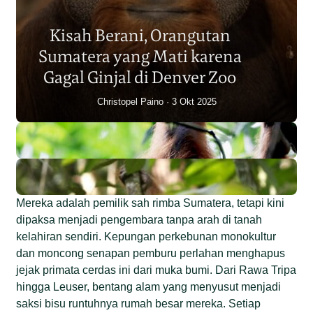
Sumatera Berkurang 2.700
Kisah Berani, Orangutan
Individu dalam Satu Dekade?
Sumatera yang Mati karena
Junaidi Hanafiah
14 Jul 2026
Gagal Ginjal di Denver Zoo
Christopel Paino
3 Okt 2025
Mereka adalah pemilik sah rimba Sumatera, tetapi kini
dipaksa menjadi pengembara tanpa arah di tanah
kelahiran sendiri. Kepungan perkebunan monokultur
dan moncong senapan pemburu perlahan menghapus
jejak primata cerdas ini dari muka bumi. Dari Rawa Tripa
hingga Leuser, bentang alam yang menyusut menjadi
saksi bisu runtuhnya rumah besar mereka. Setiap